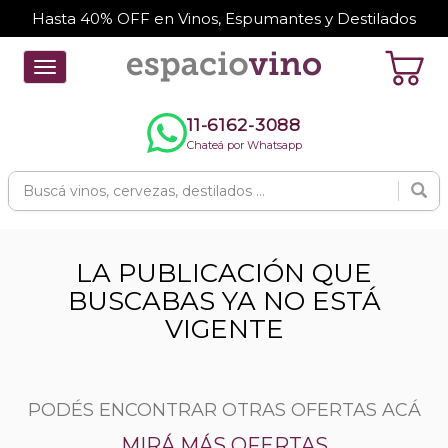
Hasta 40% OFF en Vinos, Espumantes y Destilados
Toggle
navigation
11-6162-3088
Chateá por Whatsapp
LA PUBLICACIÓN QUE
BUSCABAS YA NO ESTÁ
VIGENTE
PODÉS ENCONTRAR OTRAS OFERTAS ACÁ
MIRÁ MÁS OFERTAS