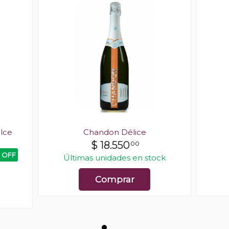
lce
Chandon Délice
$
18.550
00
 OFF
Últimas unidades en stock
Comprar