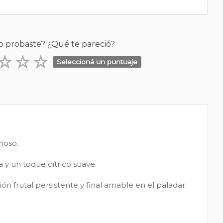
o probaste? ¿Qué te pareció?
Seleccioná un puntuaje
noso.
 y un toque cítrico suave.
ón frutal persistente y final amable en el paladar.