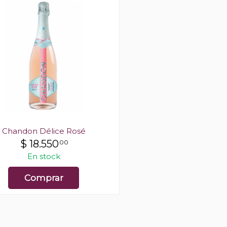
Chandon Délice Rosé
Mastroeni Espumant
Natural
$
18.550
00
$
7.425
00
$12.375,00
En stock
En stock
Comprar
Comprar