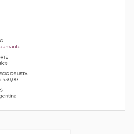
PO
pumante
RTE
lce
ECIO DE LISTA
4.430,00
ÍS
gentina