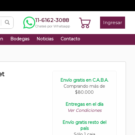
11-6162-3088
Ingresar
Chateá por Whatsapp
én
Bodegas
Noticias
Contacto
et
Envío gratis en C.A.B.A.
Comprando más de
$80.000
Entregas en el día
Ver Condiciones
Envío gratis resto del
país
Sólo 1 caja