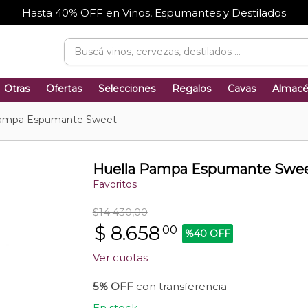
Hasta 40% OFF en Vinos, Espumantes y Destilados
Otras
Ofertas
Selecciones
Regalos
Cavas
Almac
Pampa Espumante Sweet
Huella Pampa Espumante Swe
Favoritos
$14.430,00
$
8.658
00
%40 OFF
Ver cuotas
5% OFF
con transferencia
En stock