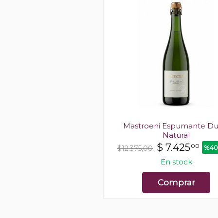
ndon Délice Rosé
Mastroeni Espumante Du
Natural
$
18.550
00
$
7.425
00
%40
$12.375,00
En stock
En stock
Comprar
Comprar