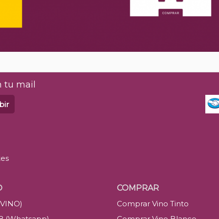
 tu mail
bir
tes
O
COMPRAR
(VINO)
Comprar Vino Tinto
88 (Whatsapp)
Comprar Vino Blanco