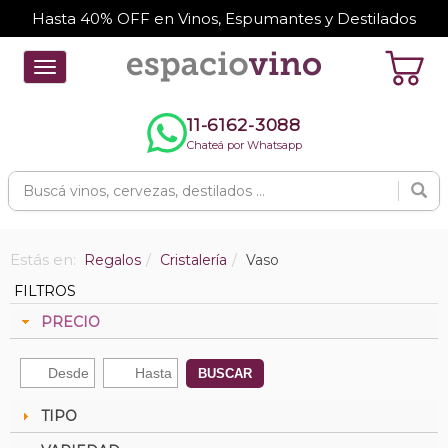
Hasta 40% OFF en Vinos, Espumantes y Destilados
Toggle
navigation
11-6162-3088
Chateá por Whatsapp
Estás en:
Regalos
Cristalería
Vaso
FILTROS
PRECIO
BUSCAR
TIPO