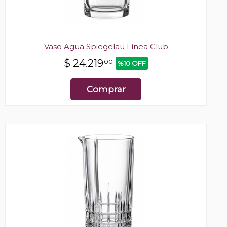
Vaso Agua Spiegelau Línea Club
$
24.219
00
%10 OFF
Comprar