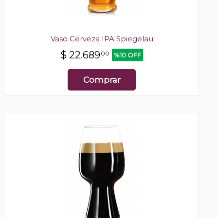
Vaso Cerveza IPA Spiegelau
$
22.689
00
%10 OFF
Comprar