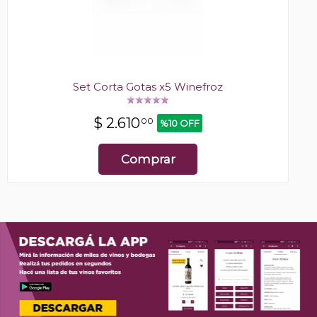
Set Corta Gotas x5 Winefroz
$
2.610
00
%10 OFF
Comprar