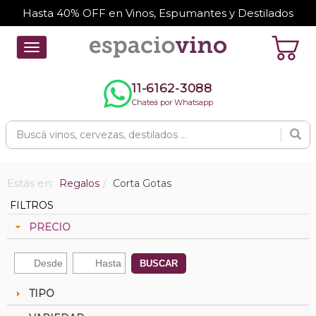
Hasta 40% OFF en Vinos, Espumantes y Destilados
Toggle
navigation
11-6162-3088
Chateá por Whatsapp
Estás en:
Regalos
Corta Gotas
FILTROS
PRECIO
BUSCAR
TIPO