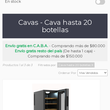
En stock
Cavas - Cava hasta 20
botellas
Envío gratis en C.A.B.A.
- Comprando más de $80.000
Envío gratis resto del país
(De hasta 1 caja) -
Comprando más de $150.000
Productos 1 al 3 de 3
Filtrados por:
Cava hasta 20 botellas
X
Ordenar Por: