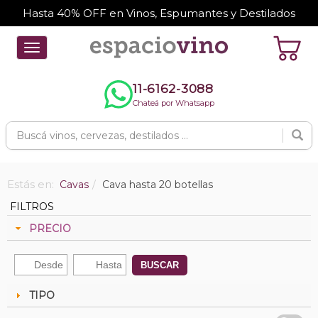
Hasta 40% OFF en Vinos, Espumantes y Destilados
Toggle
navigation
11-6162-3088
Chateá por Whatsapp
Estás en:
Cavas
Cava hasta 20 botellas
FILTROS
PRECIO
BUSCAR
TIPO