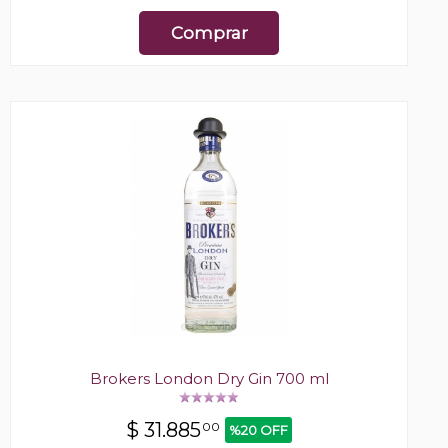
Comprar
Brokers London Dry Gin 700 ml
$
31.885
00
%20 OFF