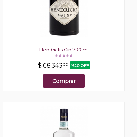
Hendricks Gin 700 ml
$
68.343
00
%20 OFF
Comprar