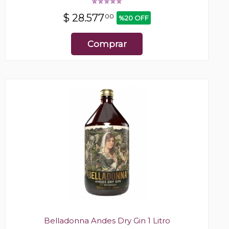
$
28.577
00
%20 OFF
Comprar
Belladonna Andes Dry Gin 1 Litro