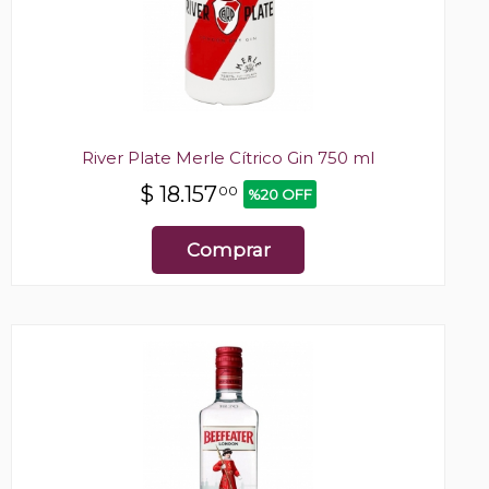
River Plate Merle Cítrico Gin 750 ml
$
18.157
00
%20 OFF
Comprar