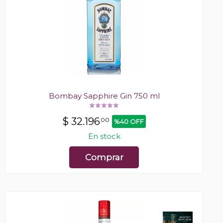
Bombay Sapphire Gin 750 ml
$
32.196
00
%40 OFF
En stock
Comprar