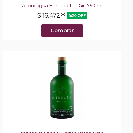
Aconcagua Handcrafted Gin 750 ml
$
16.472
00
%20 OFF
Comprar