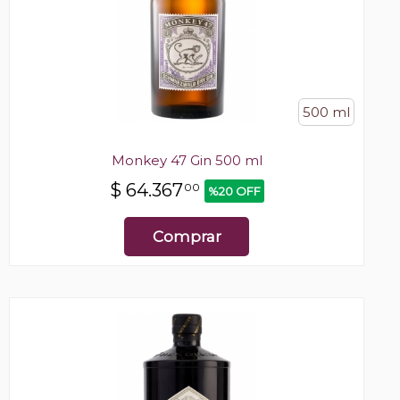
500 ml
Monkey 47 Gin 500 ml
$
64.367
00
%20 OFF
Comprar