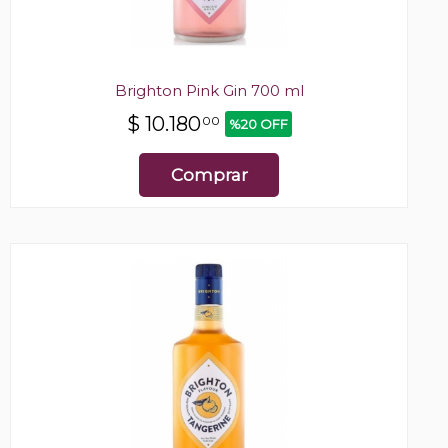
Brighton Pink Gin 700 ml
$
10.180
00
%20 OFF
Comprar