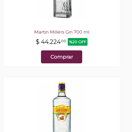
Martin Millers Gin 700 ml
$
44.224
00
%20 OFF
Comprar