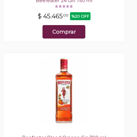
Beefeater 24 Gin 750 ml
$
45.465
00
%20 OFF
Comprar