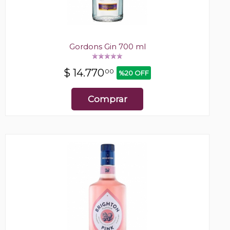
Gordons Gin 700 ml
$
14.770
00
%20 OFF
Comprar