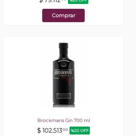
Comprar
Brockmans Gin 700 ml
$
102.513
00
%20 OFF