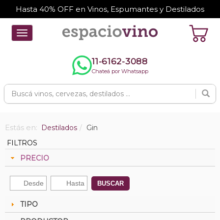
Hasta 40% OFF en Vinos, Espumantes y Destilados
Toggle
navigation
11-6162-3088
Chateá por Whatsapp
Estás en:
Destilados
Gin
FILTROS
PRECIO
BUSCAR
TIPO