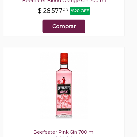
Beefeater Blood Orange Gin 700 ml
$
28.577
00
%20 OFF
Comprar
Beefeater Pink Gin 700 ml