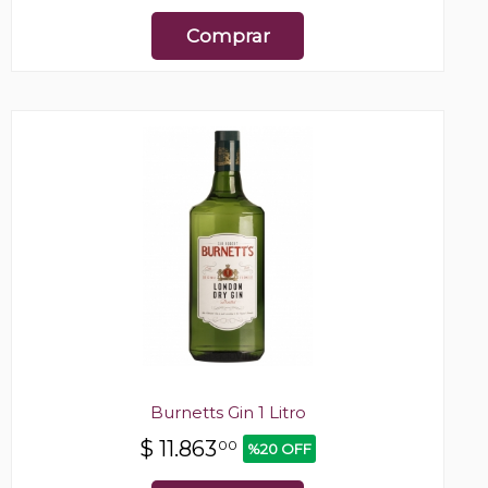
Comprar
Burnetts Gin 1 Litro
$
11.863
00
%20 OFF