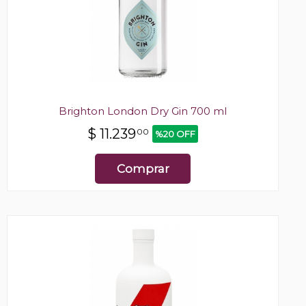
Brighton London Dry Gin 700 ml
$
11.239
00
%20 OFF
Comprar