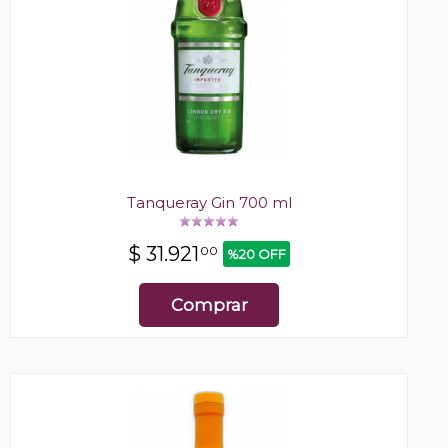
Tanqueray Gin 700 ml
$
31.921
00
%20 OFF
Comprar