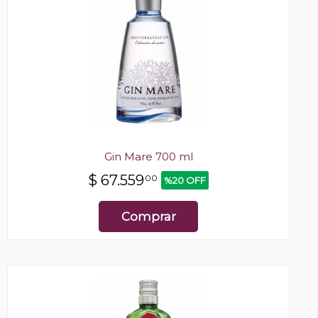
Gin Mare 700 ml
$
67.559
00
%20 OFF
Comprar