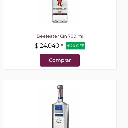
Beefeater Gin 700 ml
$
24.040
00
%20 OFF
Comprar