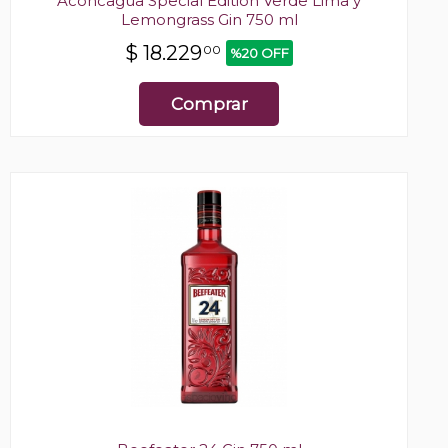
Aconcagua Special Edition Verde Lima y
Lemongrass Gin 750 ml
$
18.229
00
%20 OFF
Comprar