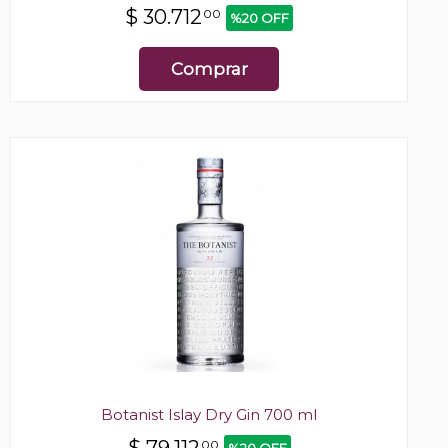
$
30.712
00
%20 OFF
Comprar
Botanist Islay Dry Gin 700 ml
$
79.112
00
%20 OFF