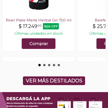
River Plate Merle Herbal Gin 750 ml
Beefeat
$
17.249
$
25.7
00
%24 OFF
Últimas unidades en stock
Últimas u
Comprar
C
VER MÁS DESTILADOS