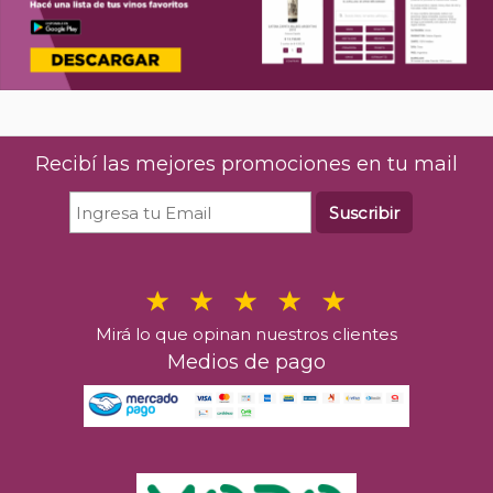
The Hakuto Premium Matsui Gin
River Plate Me
700 ml
$
17.2
$
122.544
00
%26 OFF
Últimas u
Últimas unidades en stock
Recibí las mejores promociones en tu mail
C
Comprar
Suscribir
Mirá lo que opinan nuestros clientes
Medios de pago