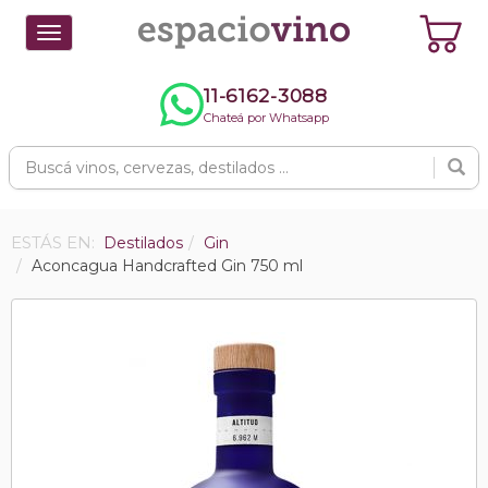
Toggle
navigation
11-6162-3088
Chateá por Whatsapp
ESTÁS EN:
Destilados
Gin
Aconcagua Handcrafted Gin 750 ml