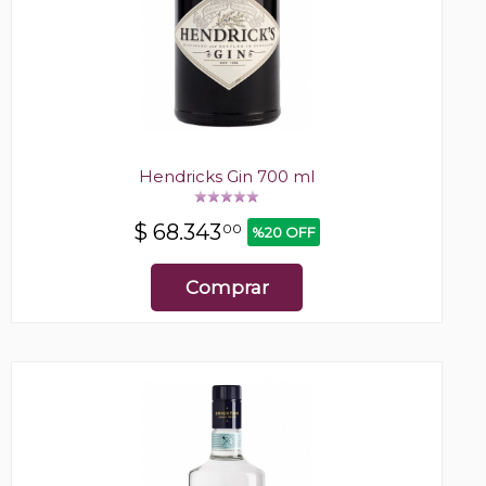
Hendricks Gin 700 ml
$
68.343
00
%20 OFF
Comprar