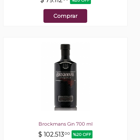
Comprar
Brockmans Gin 700 ml
$
102.513
00
%20 OFF