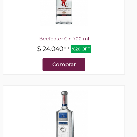
Beefeater Gin 700 ml
$
24.040
00
%20 OFF
Comprar