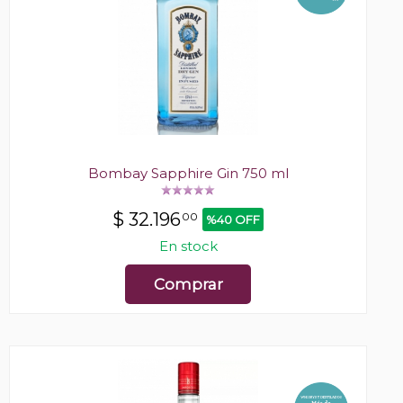
Bombay Sapphire Gin 750 ml
$
32.196
00
%40 OFF
En stock
Comprar