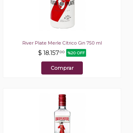
River Plate Merle Cítrico Gin 750 ml
$
18.157
00
%20 OFF
Comprar