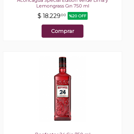
Aconcagua Special Edition Verde Lima y
Lemongrass Gin 750 ml
$
18.229
00
%20 OFF
Comprar