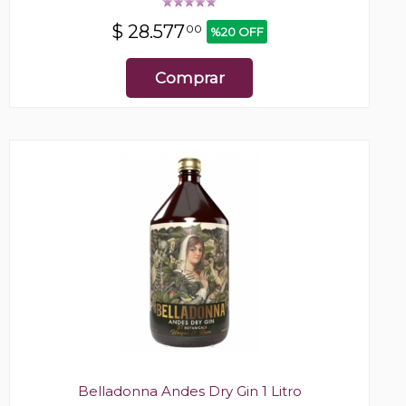
$
28.577
00
%20 OFF
Comprar
Belladonna Andes Dry Gin 1 Litro