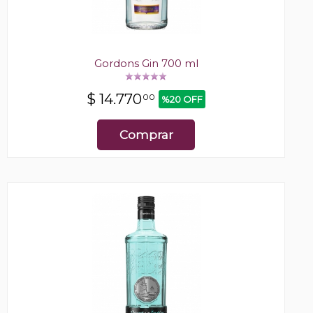
Gordons Gin 700 ml
$
14.770
00
%20 OFF
Comprar