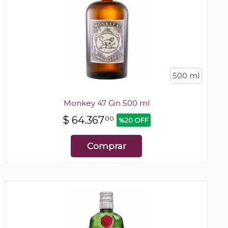
500 ml
Monkey 47 Gin 500 ml
$
64.367
00
%20 OFF
Comprar