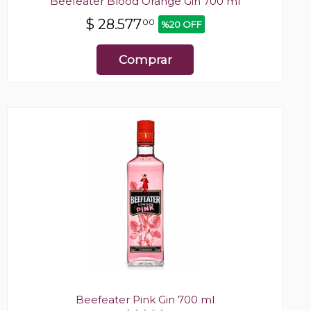
Beefeater Blood Orange Gin 700 ml
$
28.577
00
%20 OFF
Comprar
Beefeater Pink Gin 700 ml