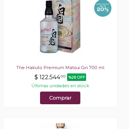
The Hakuto Premium Matsui Gin 700 ml
$
122.544
00
%26 OFF
Últimas unidades en stock
Comprar