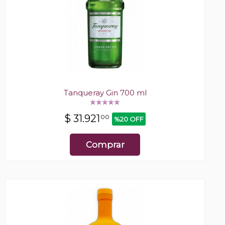
Tanqueray Gin 700 ml
$
31.921
00
%20 OFF
Comprar