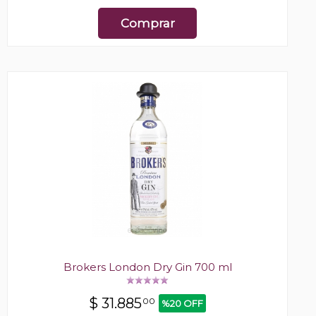
Comprar
Brokers London Dry Gin 700 ml
$
31.885
00
%20 OFF