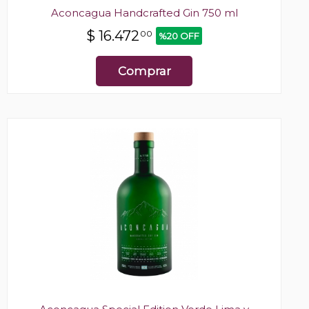
Aconcagua Handcrafted Gin 750 ml
$
16.472
00
%20 OFF
Comprar