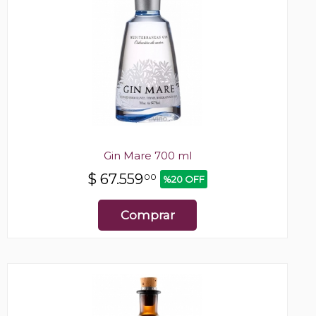
Gin Mare 700 ml
$
67.559
00
%20 OFF
Comprar