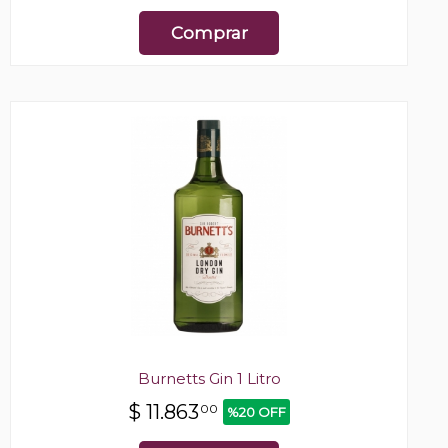
Comprar
Burnetts Gin 1 Litro
$
11.863
00
%20 OFF