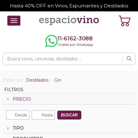
Hasta 40% OFF en Vinos, Espumantes y Destilados
Toggle
navigation
11-6162-3088
Chateá por Whatsapp
Estás en:
Destilados
Gin
FILTROS
PRECIO
BUSCAR
TIPO