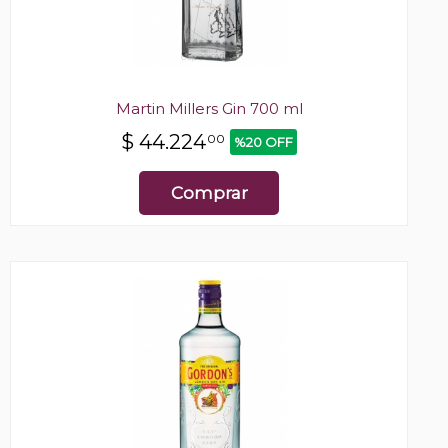
Martin Millers Gin 700 ml
$
44.224
00
%20 OFF
Comprar