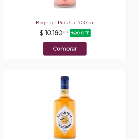
Brighton Pink Gin 700 ml
$
10.180
00
%20 OFF
Comprar