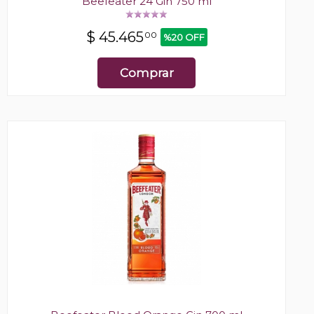
Beefeater 24 Gin 750 ml
$
45.465
00
%20 OFF
Comprar