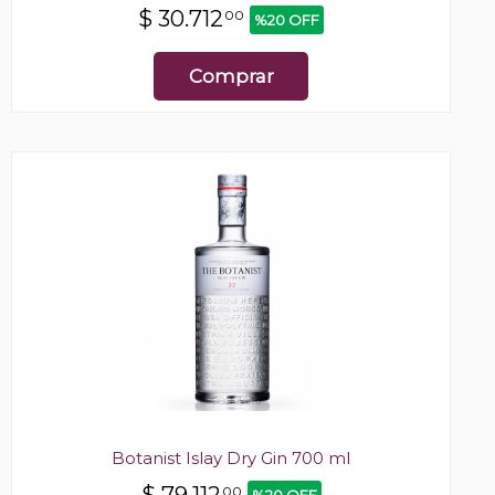
$
30.712
00
%20 OFF
Comprar
Botanist Islay Dry Gin 700 ml
$
79.112
00
%20 OFF