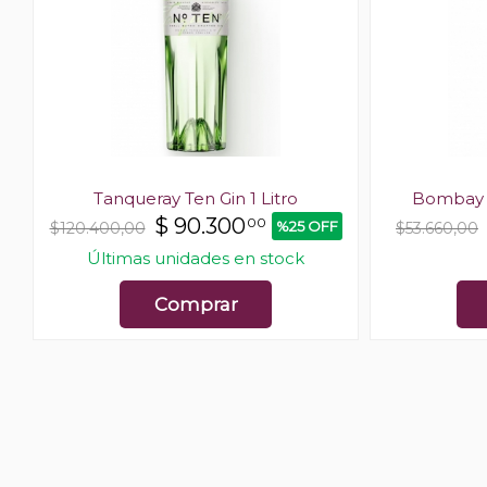
l
Tanqueray Ten Gin 1 Litro
Bombay S
$
90.300
00
%25 OFF
$120.400,00
$53.660,00
Últimas unidades en stock
Comprar