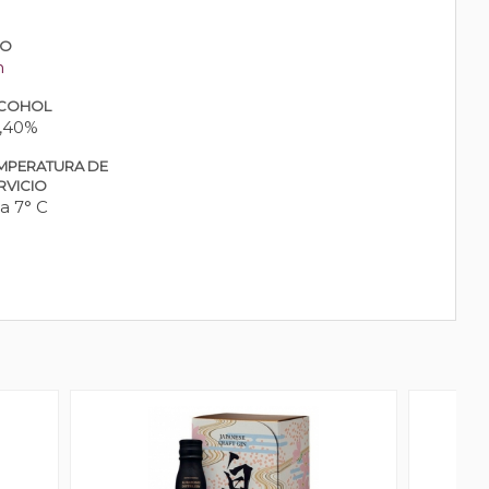
PO
n
COHOL
,40%
MPERATURA DE
RVICIO
 a 7° C