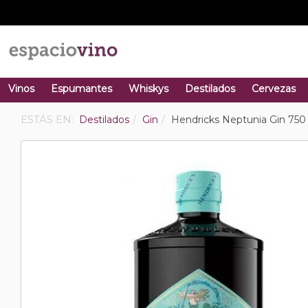
Vinos
Espumantes
Whiskys
Destilados
Cervezas
ESTÁS EN:
Destilados
Gin
Hendricks Neptunia Gin 750