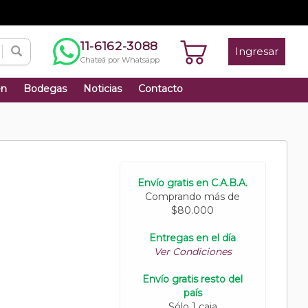
11-6162-3088
Ingresar
Chateá por Whatsapp
én
Bodegas
Noticias
Contacto
Envío gratis en C.A.B.A.
Comprando más de
$80.000
Entregas en el día
Ver Condiciones
Envío gratis resto del
país
Sólo 1 caja