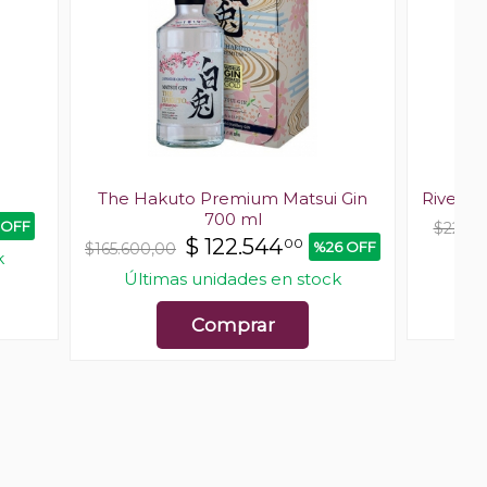
The Hakuto Premium Matsui Gin
River P
700 ml
 OFF
$22.69
$
122.544
00
%26 OFF
$165.600,00
k
Últ
Últimas unidades en stock
Comprar