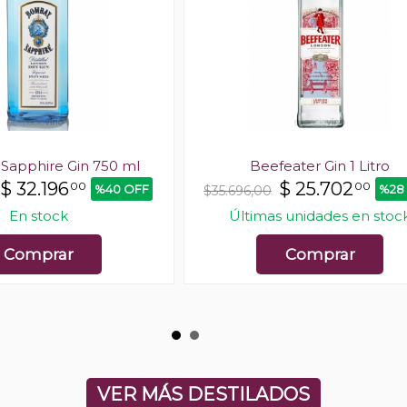
apphire Gin 750 ml
Beefeater Gin 1 Litro
$
32.196
$
25.702
00
00
%40 OFF
%28
$35.696,00
En stock
Últimas unidades en stoc
Comprar
Comprar
VER MÁS DESTILADOS