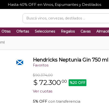
Hasta 40% OFF en Vinos, Espumantes y Destilados
Otras
Ofertas
Selecciones
Regalos
Cavas
Almac
 ml
Hendricks Neptunia Gin 750 ml
Favoritos
$90.374,00
$
72.300
00
%20 OFF
Ver cuotas
5% OFF
con transferencia