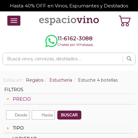
Hasta 40% OFF en Vinos, Espumantes y Destilados
Toggle
navigation
11-6162-3088
Chateá por Whatsapp
Estás en:
Regalos
Estuchería
Estuche 4 botellas
FILTROS
PRECIO
BUSCAR
TIPO