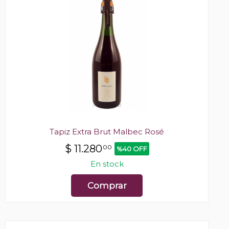
Tapiz Extra Brut Malbec Rosé
$
11.280
00
%40 OFF
En stock
Comprar