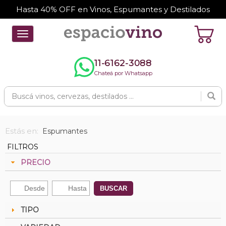
Hasta 40% OFF en Vinos, Espumantes y Destilados
Toggle
navigation
11-6162-3088
Chateá por Whatsapp
Estás en:
Espumantes
FILTROS
PRECIO
BUSCAR
TIPO