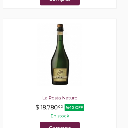
La Posta Nature
$
18.780
00
%40 OFF
En stock
Comprar