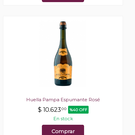
Huella Pampa Espumante Rosé
$
10.623
00
%40 OFF
En stock
Comprar