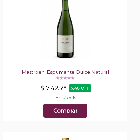
Mastroeni Espumante Dulce Natural
$
7.425
00
%40 OFF
En stock
Comprar