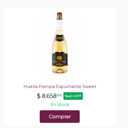
Huella Pampa Espumante Sweet
$
8.658
00
%40 OFF
En stock
Comprar