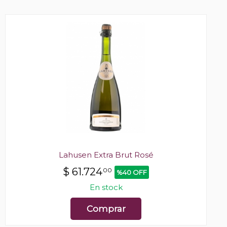
Lahusen Extra Brut Rosé
$
61.724
00
%40 OFF
En stock
Comprar