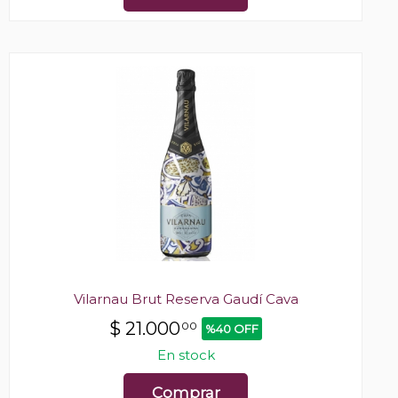
Vilarnau Brut Reserva Gaudí Cava
$
21.000
00
%40 OFF
En stock
Comprar