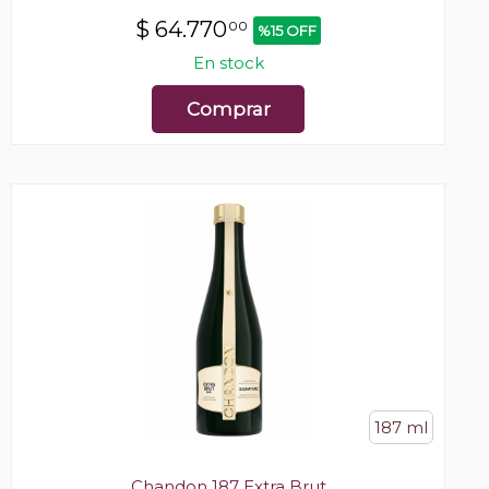
$
64.770
00
%15 OFF
En stock
Comprar
187 ml
Chandon 187 Extra Brut