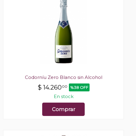
Codorníu Zero Blanco sin Alcohol
$
14.260
00
%38 OFF
En stock
Comprar