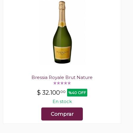
Bressia Royale Brut Nature
$
32.100
00
%40 OFF
En stock
Comprar