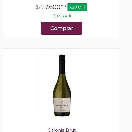
$
27.600
00
%20 OFF
En stock
Comprar
Otronia Brut