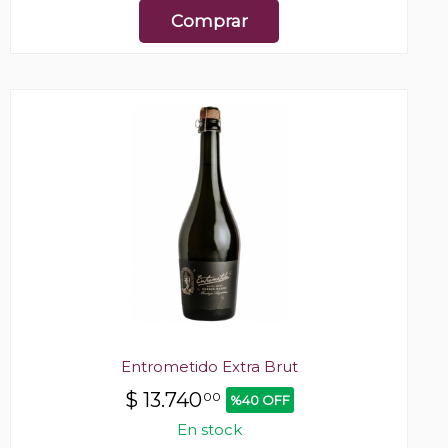
Comprar
Entrometido Extra Brut
$
13.740
00
%40 OFF
En stock