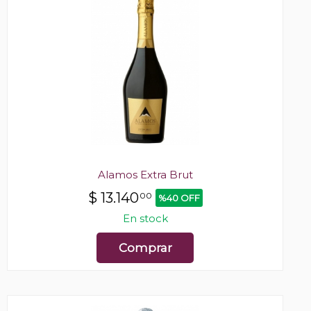
Alamos Extra Brut
$
13.140
00
%40 OFF
En stock
Comprar