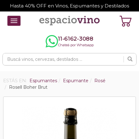
Hasta 40% OFF en Vinos, Espumantes y Destilados
Toggle
navigation
11-6162-3088
Chateá por Whatsapp
ESTÁS EN:
Espumantes
Espumante
Rosé
Rosell Boher Brut