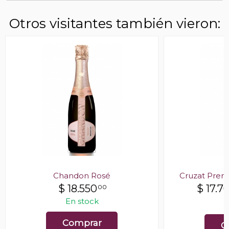
Otros visitantes también vieron:
Chandon Rosé
Cruzat Premi
$
18.550
$
17.7
00
En stock
E
Comprar
C