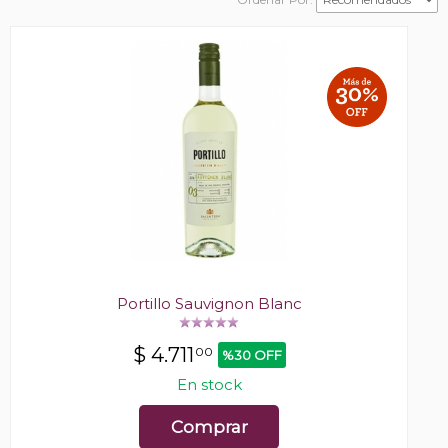
Portillo Sauvignon Blanc
$
4.711
00
%30 OFF
En stock
Comprar