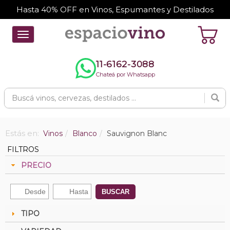
Hasta 40% OFF en Vinos, Espumantes y Destilados
Toggle
navigation
11-6162-3088
Chateá por Whatsapp
Estás en:
Vinos
Blanco
Sauvignon Blanc
FILTROS
PRECIO
BUSCAR
TIPO