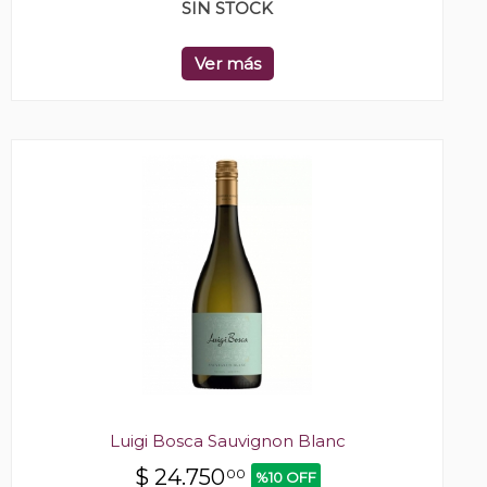
SIN STOCK
Ver más
Luigi Bosca Sauvignon Blanc
$
24.750
00
%10 OFF