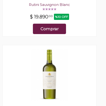
Rutini Sauvignon Blanc
$
19.890
00
%10 OFF
Comprar