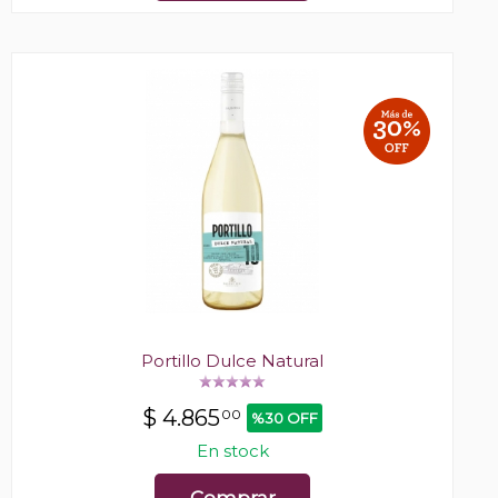
Portillo Dulce Natural
$
4.865
00
%30 OFF
En stock