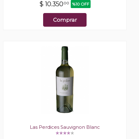
$
10.350
00
%10 OFF
Comprar
Las Perdices Sauvignon Blanc