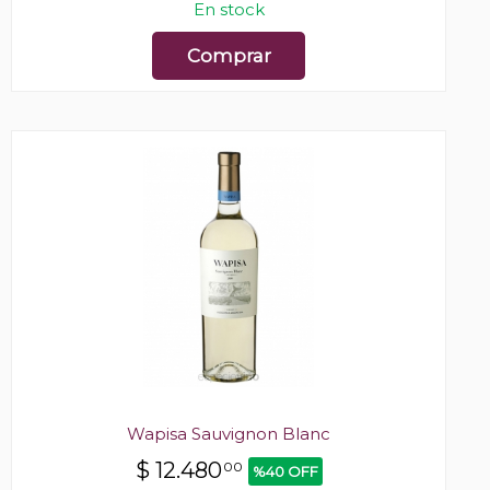
En stock
Comprar
Wapisa Sauvignon Blanc
$
12.480
00
%40 OFF