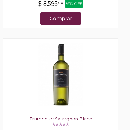
$
8.595
00
%10 OFF
Comprar
Trumpeter Sauvignon Blanc