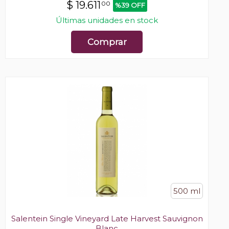
$
19.611
00
%39 OFF
Últimas unidades en stock
Comprar
500 ml
Salentein Single Vineyard Late Harvest Sauvignon
Blanc