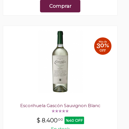
Comprar
Escorihuela Gascón Sauvignon Blanc
$
8.400
00
%40 OFF
En stock