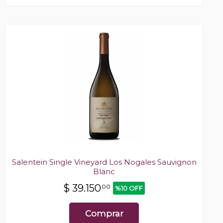
Salentein Single Vineyard Los Nogales Sauvignon
Blanc
$
39.150
00
%10 OFF
Comprar