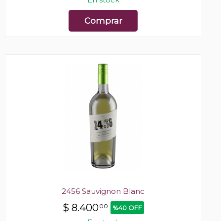
Comprar
2456 Sauvignon Blanc
$
8.400
00
%40 OFF