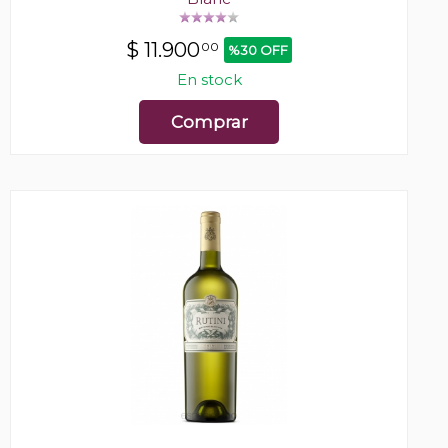
$
11.900
00
%30 OFF
En stock
Comprar