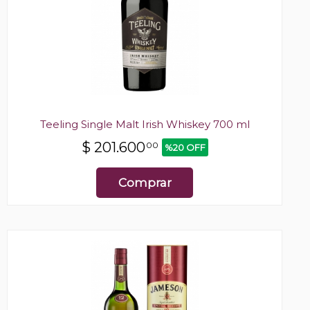
Teeling Single Malt Irish Whiskey 700 ml
$
201.600
00
%20 OFF
Comprar