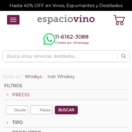
Hasta 40% OFF en Vinos, Espumantes y Destilados
Toggle
navigation
11-6162-3088
Chateá por Whatsapp
Estás en:
Whiskys
Irish Whiskey
FILTROS
PRECIO
BUSCAR
TIPO