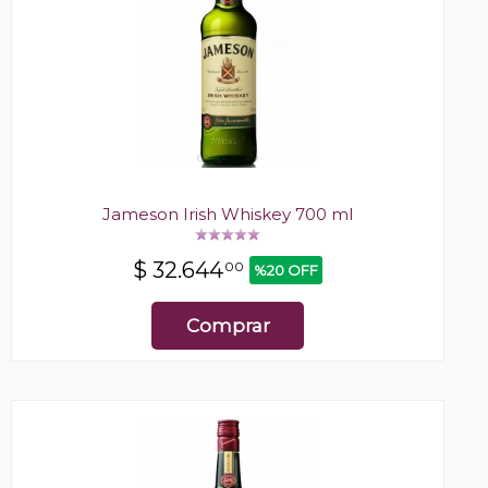
Jameson Irish Whiskey 700 ml
$
32.644
00
%20 OFF
Comprar