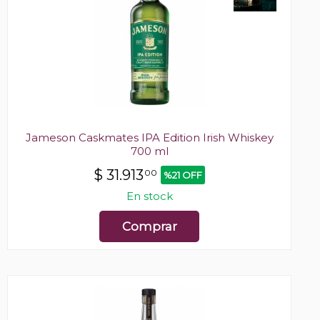
Jameson Caskmates IPA Edition Irish Whiskey
700 ml
$
31.913
00
%21 OFF
En stock
Comprar