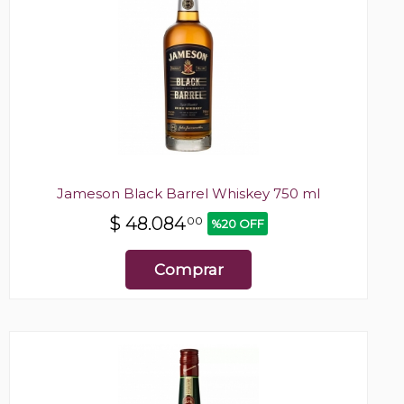
Jameson Black Barrel Whiskey 750 ml
$
48.084
00
%20 OFF
Comprar