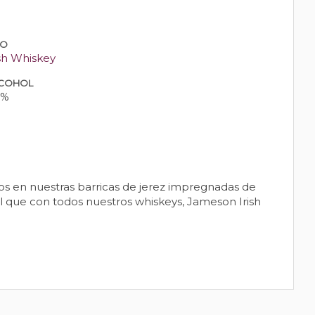
PO
ish Whiskey
COHOL
0%
os en nuestras barricas de jerez impregnadas de
ual que con todos nuestros whiskeys, Jameson Irish