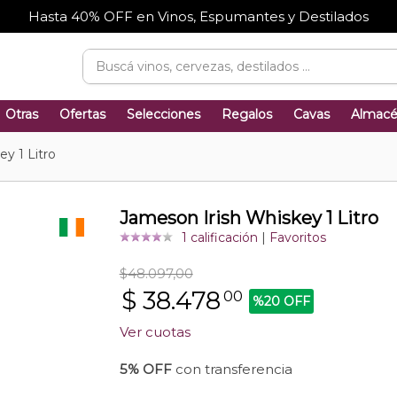
Hasta 40% OFF en Vinos, Espumantes y Destilados
Otras
Ofertas
Selecciones
Regalos
Cavas
Almac
y 1 Litro
Jameson Irish Whiskey 1 Litro
1 calificación
|
Favoritos
$48.097,00
$
38.478
00
%20 OFF
Ver cuotas
5% OFF
con transferencia