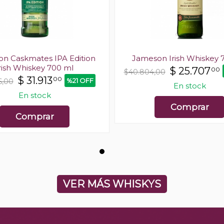
n Caskmates IPA Edition
Jameson Irish Whiskey 
rish Whiskey 700 ml
$
25.707
00
$40.804,00
$
31.913
00
%21 OFF
6,00
En stock
En stock
Comprar
Comprar
VER MÁS WHISKYS