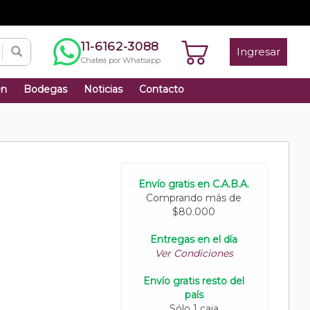
11-6162-3088
Ingresar
Chateá por Whatsapp
én
Bodegas
Noticias
Contacto
Envío gratis en C.A.B.A.
Comprando más de
$80.000
Entregas en el día
Ver Condiciones
Envío gratis resto del
país
Sólo 1 caja