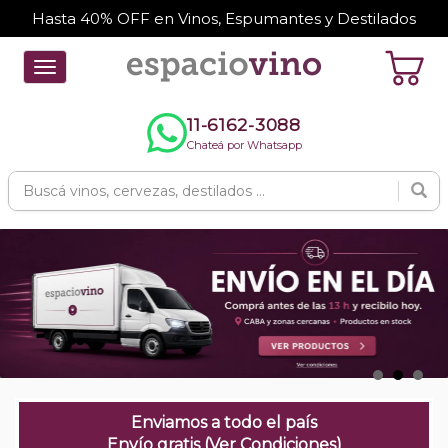
Hasta 40% OFF en Vinos, Espumantes y Destilados
Toggle
navigation
11-6162-3088
Chateá por Whatsapp
Enviamos a todo el país
Envío gratis (Ver Condiciones)