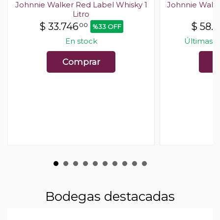
Johnnie Walker Red Label Whisky 1
Johnnie Walke
Litro
$
33.746
$
58.
00
%33 OFF
En stock
Últimas u
Comprar
C
Bodegas destacadas