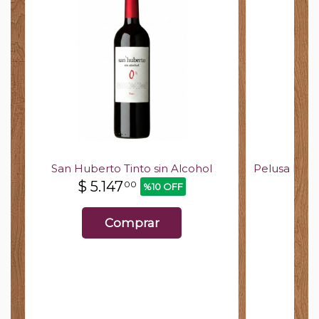
r
San Huberto Tinto sin Alcohol
Pelusa Mal
$
5.147
$
9
00
%10 OFF
Comprar