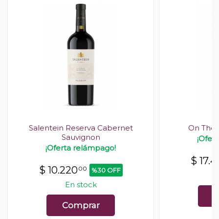
Salentein Reserva Cabernet
On The 
Sauvignon
¡Ofer
¡Oferta relámpago!
$
17.
$
10.220
00
%30 OFF
En stock
C
Comprar