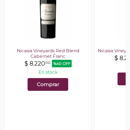
Nicasia Vineyards Red Blend
Nicasia Viney
Cabernet Franc
$
8.2
$
8.220
00
%40 OFF
En stock
C
Comprar