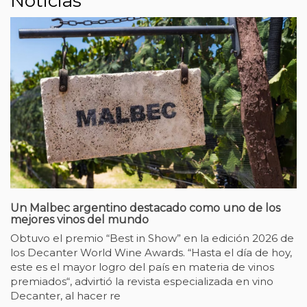
Noticias
Un Malbec argentino destacado como uno de los
Q
mejores vinos del mundo
m
Obtuvo el premio “Best in Show” en la edición 2026 de
E
los Decanter World Wine Awards. “Hasta el día de hoy,
v
n
este es el mayor logro del país en materia de vinos
p
premiados“, advirtió la revista especializada en vino
d
Decanter, al hacer re
E