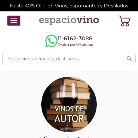
Hasta 40% OFF en Vinos, Espumantes y Destilados
Toggle
navigation
11-6162-3088
Chateá por Whatsapp