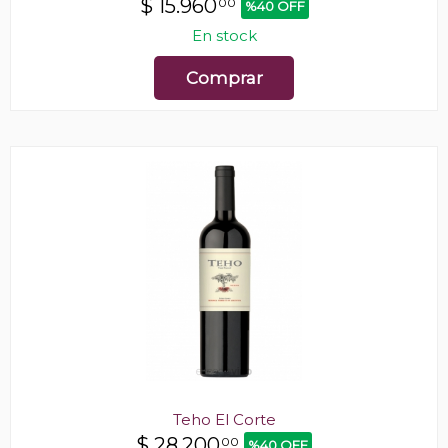
$
15.960
00
%40 OFF
En stock
Comprar
Teho El Corte
$
28.200
00
%40 OFF