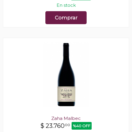
En stock
Comprar
Zaha Malbec
$
23.760
00
%40 OFF