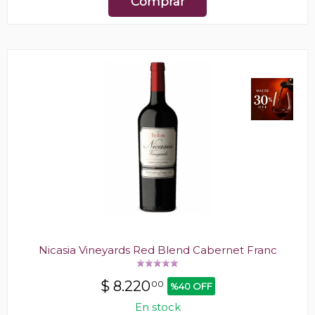
Comprar
Nicasia Vineyards Red Blend Cabernet Franc
$
8.220
00
%40 OFF
En stock