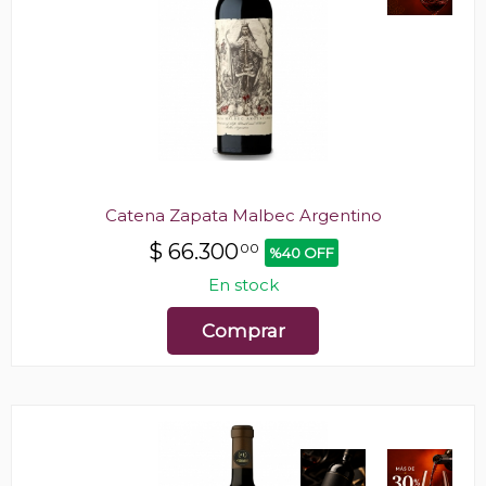
Catena Zapata Malbec Argentino
$
66.300
00
%40 OFF
En stock
Comprar