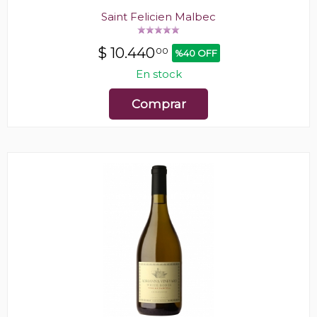
Saint Felicien Malbec
$
10.440
00
%40 OFF
En stock
Comprar