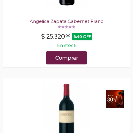
Angelica Zapata Cabernet Franc
$
25.320
00
%40 OFF
En stock
Comprar