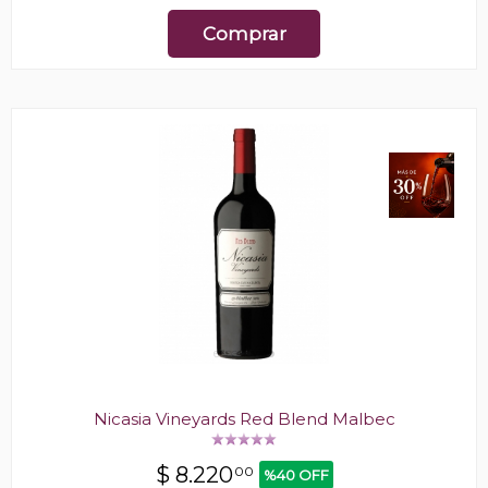
Comprar
Nicasia Vineyards Red Blend Malbec
$
8.220
00
%40 OFF