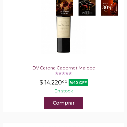
DV Catena Cabernet Malbec
$
14.220
00
%40 OFF
En stock
Comprar