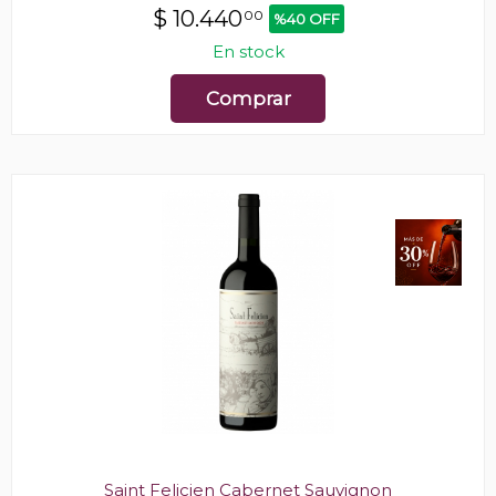
$
10.440
00
%40 OFF
En stock
Comprar
Saint Felicien Cabernet Sauvignon