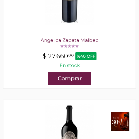
Angelica Zapata Malbec
$
27.660
00
%40 OFF
En stock
Comprar