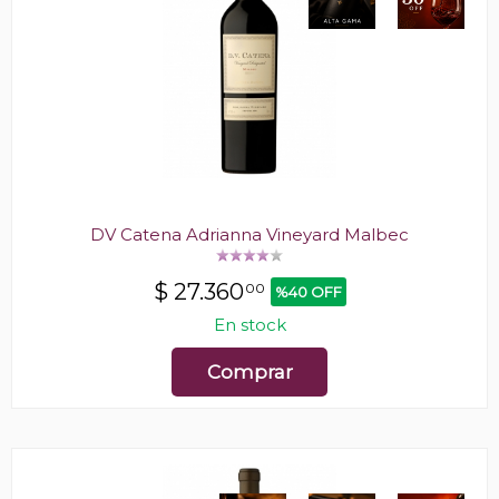
DV Catena Adrianna Vineyard Malbec
$
27.360
00
%40 OFF
En stock
Comprar