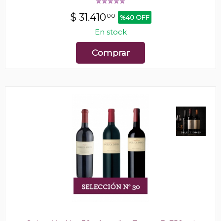
$
31.410
00
%40 OFF
En stock
Comprar