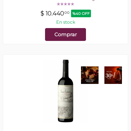
$
10.440
00
%40 OFF
En stock
Comprar