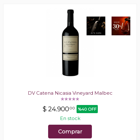
DV Catena Nicasia Vineyard Malbec
$
24.900
00
%40 OFF
En stock
Comprar