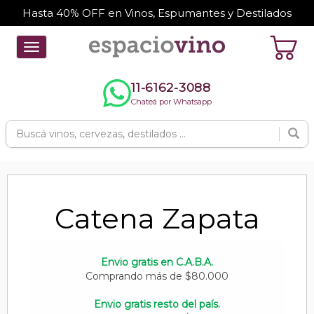
Hasta 40% OFF en Vinos, Espumantes y Destilados
Toggle
navigation
11-6162-3088
Chateá por Whatsapp
Catena Zapata
Envio gratis en C.A.B.A.
Comprando más de $80.000
Envio gratis resto del país.