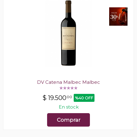
DV Catena Malbec Malbec
$
19.500
00
%40 OFF
En stock
Comprar