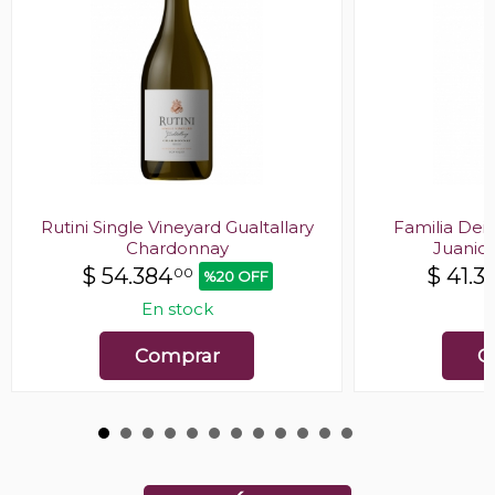
Rutini Single Vineyard Gualtallary
Familia Deic
Chardonnay
Juanic
$
54.384
$
41.3
00
%20 OFF
En stock
E
Comprar
C