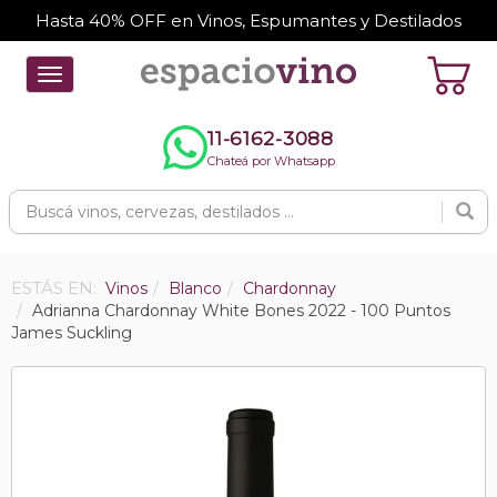
Hasta 40% OFF en Vinos, Espumantes y Destilados
Toggle
navigation
11-6162-3088
Chateá por Whatsapp
ESTÁS EN:
Vinos
Blanco
Chardonnay
Adrianna Chardonnay White Bones 2022 - 100 Puntos
James Suckling