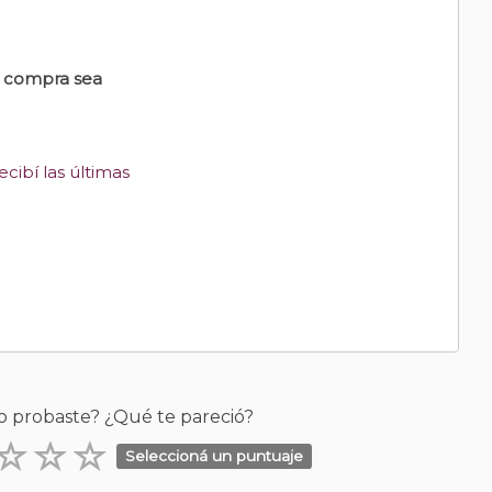
u compra sea
cibí las últimas
o probaste? ¿Qué te pareció?
Seleccioná un puntuaje