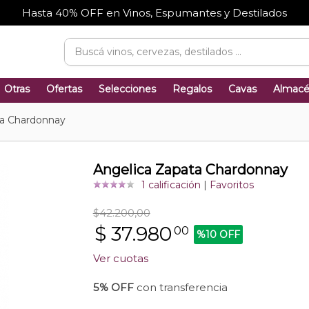
Hasta 40% OFF en Vinos, Espumantes y Destilados
Otras
Ofertas
Selecciones
Regalos
Cavas
Almac
ta Chardonnay
Angelica Zapata Chardonnay
1 calificación
|
Favoritos
$42.200,00
$
37.980
00
%10 OFF
Ver cuotas
5% OFF
con transferencia