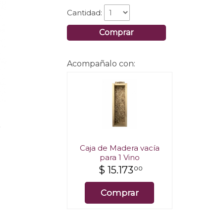
Cantidad:
Comprar
Acompañalo con:
.
Caja de Madera vacía
para 1 Vino
$
15.173
00
Comprar