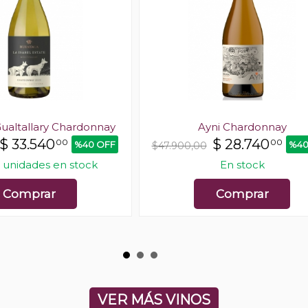
ualtallary Chardonnay
Ayni Chardonnay
$
33.540
$
28.740
00
00
%40 OFF
%40
$47.900,00
 unidades en stock
En stock
Comprar
Comprar
VER MÁS VINOS