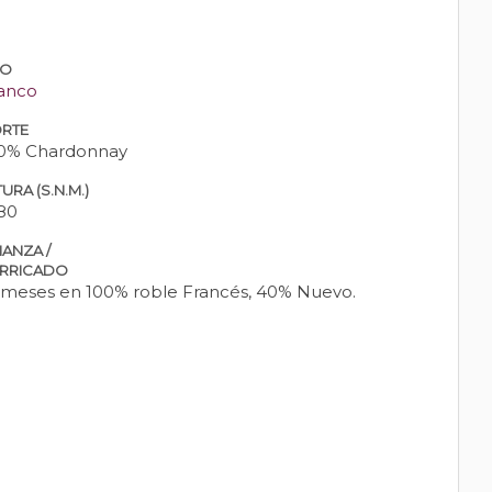
PO
anco
RTE
0% Chardonnay
URA (S.N.M.)
80
IANZA /
RRICADO
 meses en 100% roble Francés, 40% Nuevo.