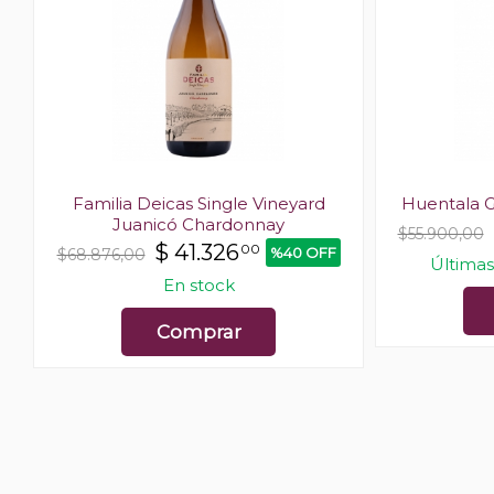
Familia Deicas Single Vineyard
Huentala G
Juanicó Chardonnay
$55.900,00
$
41.326
00
%40 OFF
$68.876,00
Últimas
En stock
Comprar