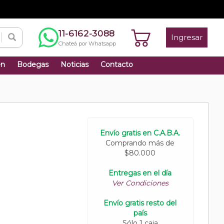
11-6162-3088
Ingresar
Chateá por Whatsapp
én
Bodegas
Noticias
Contacto
Envío gratis en C.A.B.A.
Comprando más de
$80.000
Entregas en el día
Ver Condiciones
Envío gratis resto del
país
Sólo 1 caja