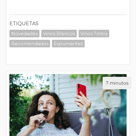
ETIQUETAS
Novedades
Vinos Blancos
Vinos Tintos
Recomendados
Espumantes
7 minutos