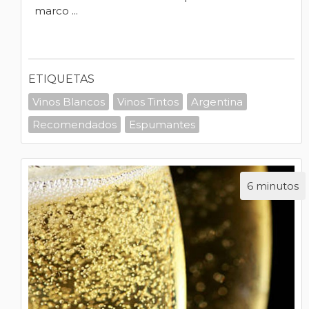
marco ...
ETIQUETAS
Vinos Blancos
Vinos Tintos
Argentina
Recomendados
Espumantes
6 minutos