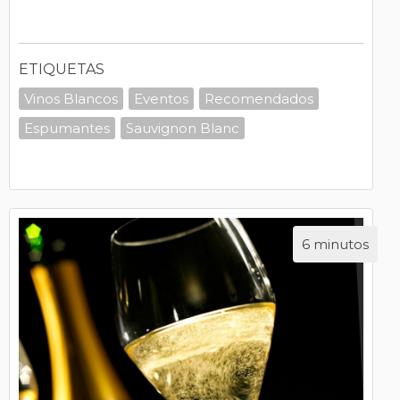
ETIQUETAS
Vinos Blancos
Eventos
Recomendados
Espumantes
Sauvignon Blanc
6 minutos