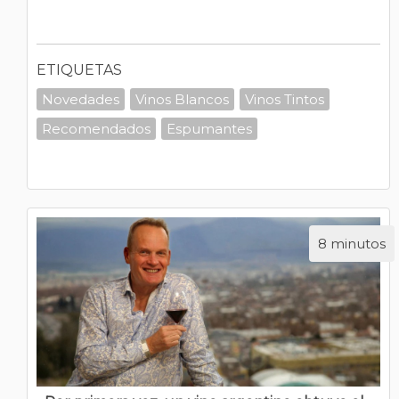
ETIQUETAS
Novedades
Vinos Blancos
Vinos Tintos
Recomendados
Espumantes
8 minutos