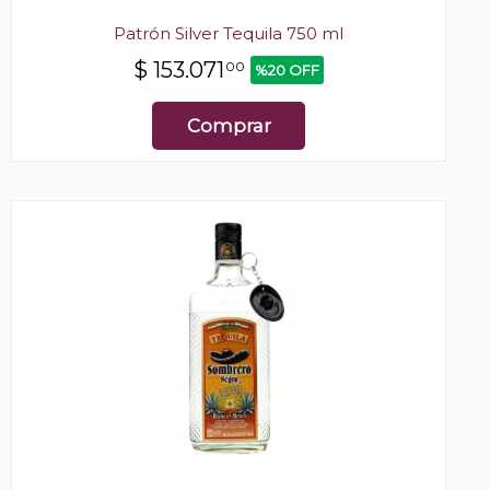
Patrón Silver Tequila 750 ml
$
153.071
00
%20 OFF
Comprar