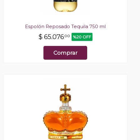
Espolón Reposado Tequila 750 ml
$
65.076
00
%20 OFF
Comprar