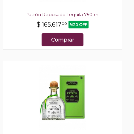
Patrón Reposado Tequila 750 ml
$
165.617
00
%20 OFF
Comprar