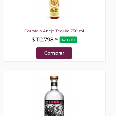
Corralejo Añejo Tequila 750 ml
$
112.798
00
%20 OFF
Comprar