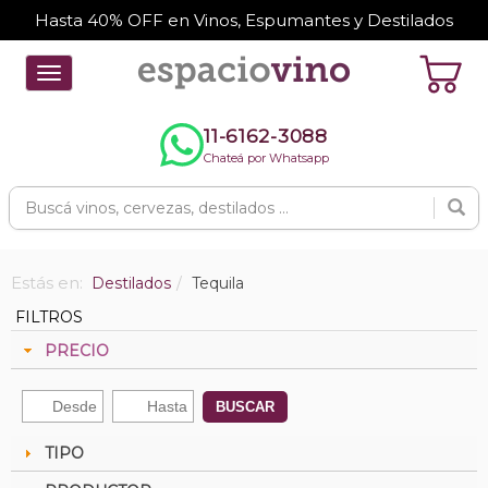
Hasta 40% OFF en Vinos, Espumantes y Destilados
Toggle
navigation
11-6162-3088
Chateá por Whatsapp
Estás en:
Destilados
Tequila
FILTROS
PRECIO
BUSCAR
TIPO