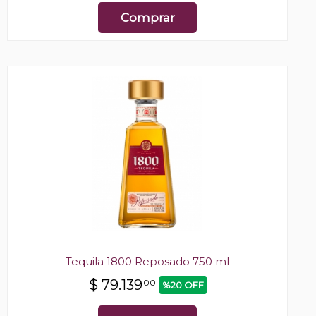
Comprar
Tequila 1800 Reposado 750 ml
$
79.139
00
%20 OFF