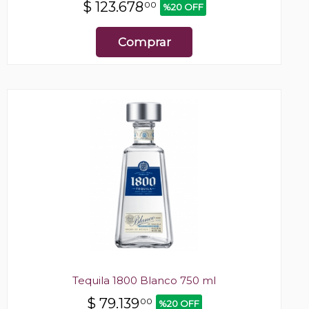
$
123.678
00
%20 OFF
Comprar
Tequila 1800 Blanco 750 ml
$
79.139
00
%20 OFF