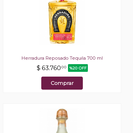
Herradura Reposado Tequila 700 ml
$
63.760
00
%20 OFF
Comprar