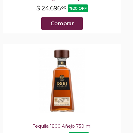
$
24.696
00
%20 OFF
Comprar
Tequila 1800 Añejo 750 ml