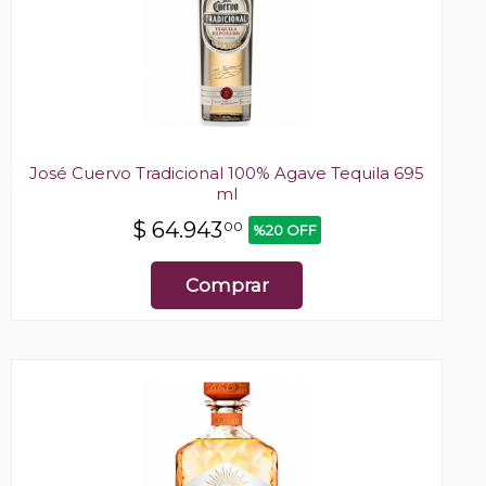
José Cuervo Tradicional 100% Agave Tequila 695
ml
$
64.943
00
%20 OFF
Comprar