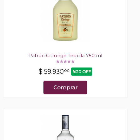
Patrón Citronge Tequila 750 ml
$
59.930
00
%20 OFF
Comprar