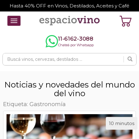
Hasta 40% OFF en Vinos, Destilados, Aceites y Café
Toggle
navigation
11-6162-3088
Chateá por Whatsapp
Noticias y novedades del mundo
del vino
Etiqueta: Gastronomía
10 minutos