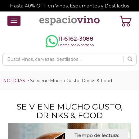
Hasta 40% OFF en Vinos, Espumantes y Destilados
Toggle
navigation
11-6162-3088
Chateá por Whatsapp
NOTICIAS
> Se viene Mucho Gusto, Drinks & Food
SE VIENE MUCHO GUSTO,
DRINKS & FOOD
Tiempo de lectura: