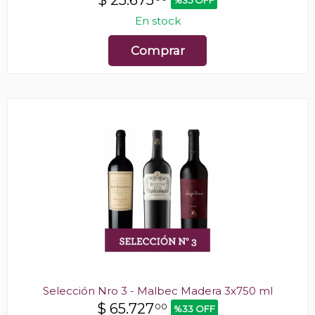
$
25.675
%35 OFF
En stock
Comprar
Selección Nro 3 - Malbec Madera 3x750 ml
$
65.727
00
%33 OFF