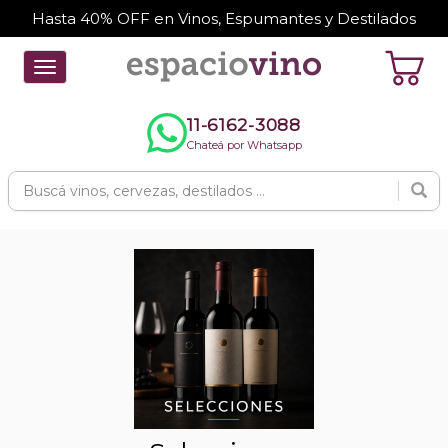
Hasta 40% OFF en Vinos, Espumantes y Destilados
Toggle
navigation
11-6162-3088
Chateá por Whatsapp