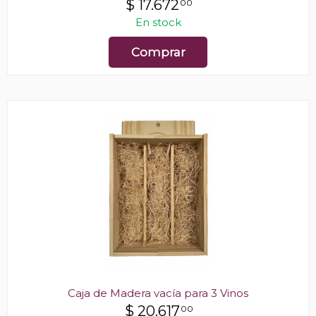
$
17.672
00
En stock
Comprar
Caja de Madera vacía para 3 Vinos
$
20.617
00