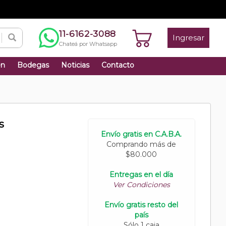
11-6162-3088
Ingresar
Chateá por Whatsapp
én
Bodegas
Noticias
Contacto
s
Envío gratis en C.A.B.A.
Comprando más de
$80.000
Entregas en el día
Ver Condiciones
Envío gratis resto del
país
Sólo 1 caja