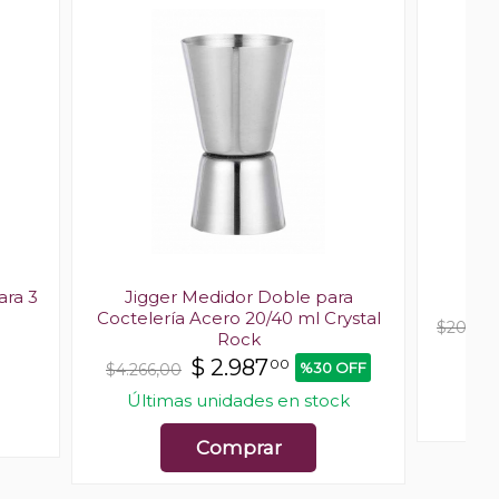
ara 3
Jigger Medidor Doble para
Coctelería Acero 20/40 ml Crystal
$20.00
Rock
Últ
$
2.987
00
%30 OFF
$4.266,00
Últimas unidades en stock
Comprar