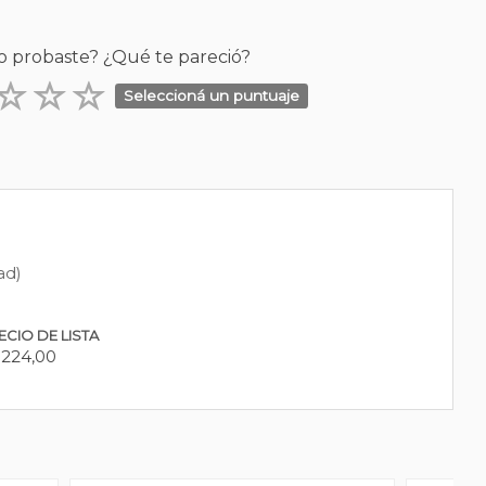
o probaste? ¿Qué te pareció?
Seleccioná un puntuaje
ad)
ECIO DE LISTA
.224,00