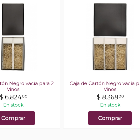
tón Negro vacía para 2
Caja de Cartón Negro vacía p
Vinos
Vinos
$
6.824
$
8.368
00
00
En stock
En stock
Comprar
Comprar