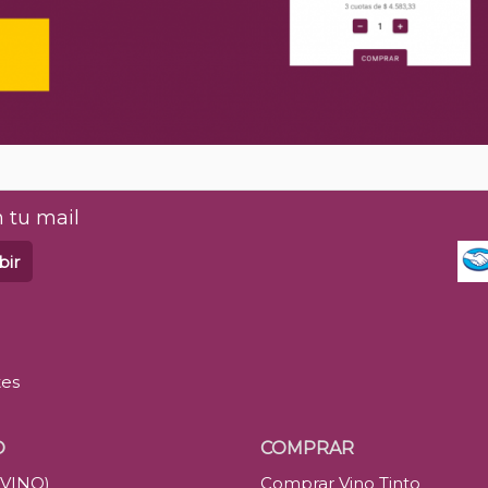
 tu mail
bir
tes
O
COMPRAR
(VINO)
Comprar Vino Tinto