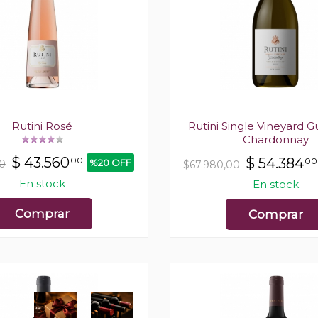
Rutini Rosé
Rutini Single Vineyard Gu
Chardonnay
$
43.560
00
$
54.384
00
%20 OFF
00
$67.980,00
En stock
En stock
Comprar
Comprar