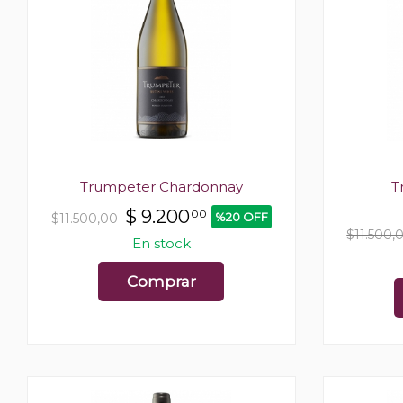
Trumpeter Chardonnay
T
$
9.200
00
%20 OFF
$11.500,00
$11.500,
En stock
Comprar