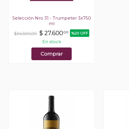
Selección Nro 31 - Trumpeter 3x750
ml
$
27.600
00
%20 OFF
$34.500,00
En stock
Comprar