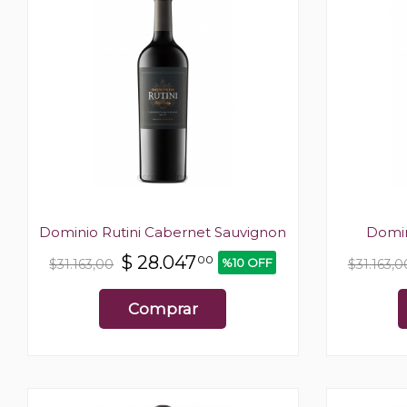
Dominio Rutini Cabernet Sauvignon
Domin
$
28.047
00
%10 OFF
$31.163,00
$31.163,0
Comprar