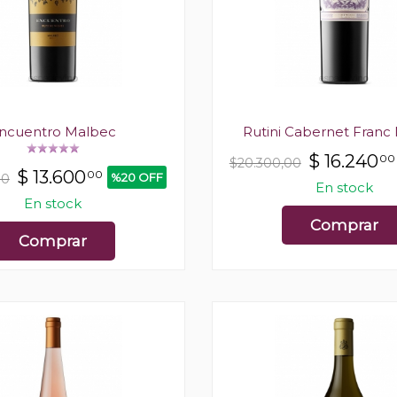
ncuentro Malbec
Rutini Cabernet Franc
$
16.240
00
$20.300,00
$
13.600
00
%20 OFF
00
En stock
En stock
Comprar
Comprar