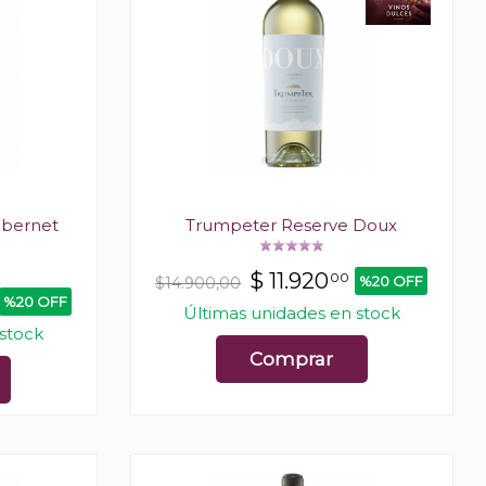
abernet
Trumpeter Reserve Doux
$
11.920
00
%20 OFF
$14.900,00
%20 OFF
Últimas unidades en stock
 stock
Comprar