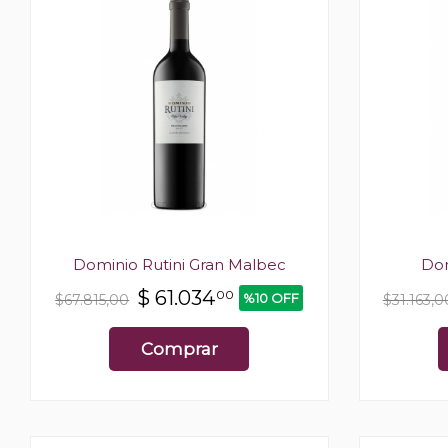
Dominio Rutini Gran Malbec
Dom
$
61.034
00
%10 OFF
$67.815,00
$31.163,0
Comprar