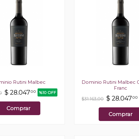
inio Rutini Malbec
Dominio Rutini Malbec 
Franc
$
28.047
00
%10 OFF
0
$
28.047
00
$31.163,00
Comprar
Comprar