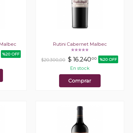
 Malbec
Rutini Cabernet Malbec
%20 OFF
$
16.240
00
%20 OFF
$20.300,00
En stock
Comprar