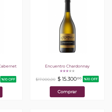
Cabernet
Encuentro Chardonnay
$
15.300
00
%10 OFF
$17.000,00
%10 OFF
Comprar