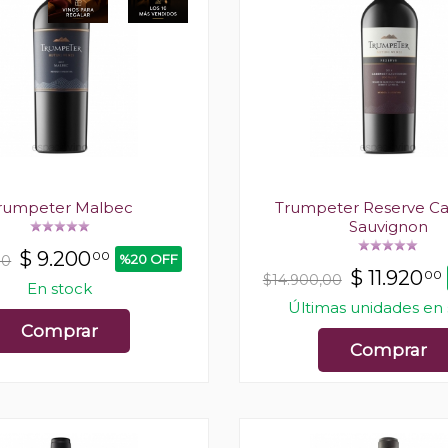
rumpeter Malbec
Trumpeter Reserve C
Sauvignon
$
9.200
00
%20 OFF
00
$
11.920
00
$14.900,00
En stock
Últimas unidades en
Comprar
Comprar