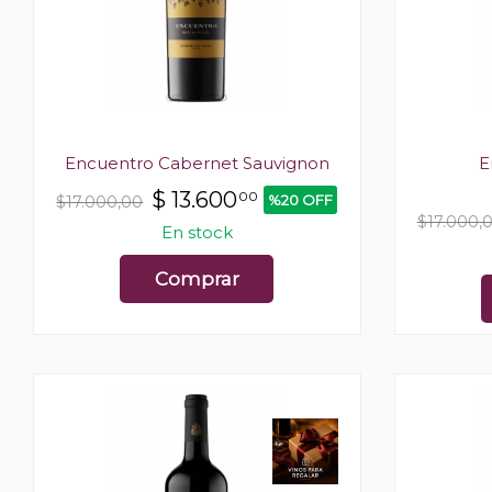
Encuentro Cabernet Sauvignon
E
$
13.600
00
%20 OFF
$17.000,00
$17.000,
En stock
Comprar