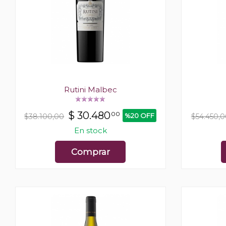
Rutini Malbec
$
30.480
00
%20 OFF
$38.100,00
$54.450,
En stock
Comprar