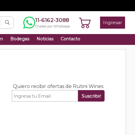
11-6162-3088
Ingresar
Chateá por Whatsapp
én
Bodegas
Noticias
Contacto
Quiero recibir ofertas de Rutini Wines
Suscribir