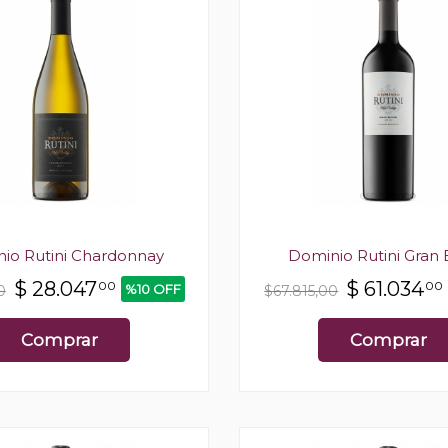
io Rutini Chardonnay
Dominio Rutini Gran
$
28.047
$
61.034
00
00
%10 OFF
0
$67.815,00
Comprar
Comprar