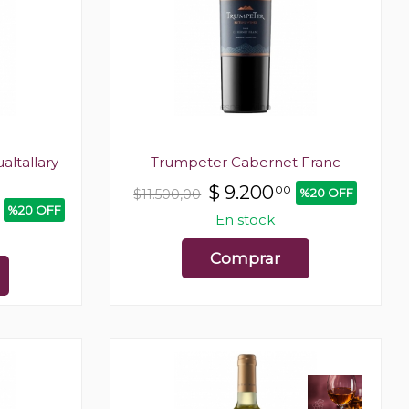
altallary
Trumpeter Cabernet Franc
$
9.200
00
%20 OFF
$11.500,00
%20 OFF
En stock
Comprar