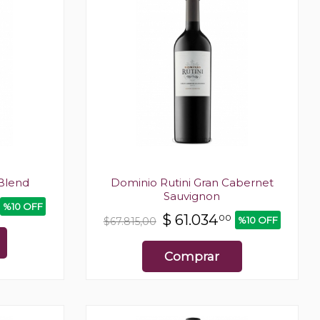
 Blend
Dominio Rutini Gran Cabernet
Sauvignon
%10 OFF
$
61.034
00
%10 OFF
$67.815,00
Comprar