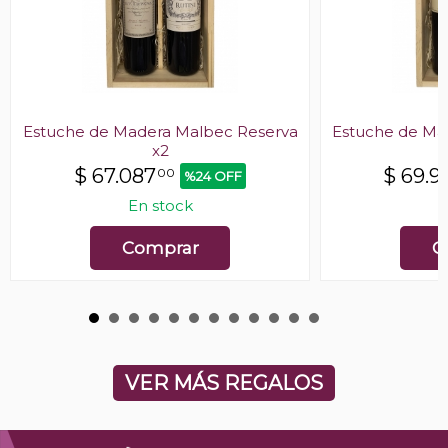
Estuche de Madera Malbec Reserva
Estuche de Ma
x2
$
67.087
$
69.9
00
%24 OFF
En stock
E
Comprar
C
VER MÁS REGALOS