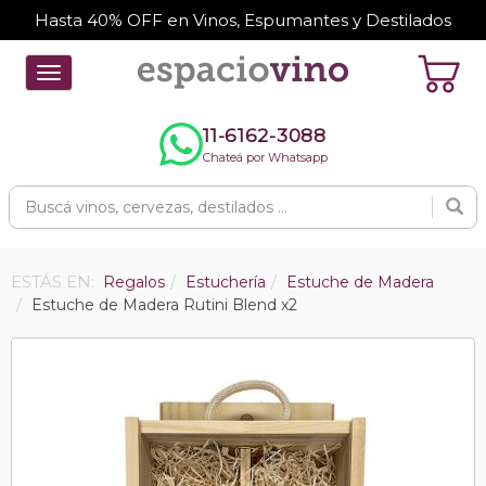
Hasta 40% OFF en Vinos, Espumantes y Destilados
Toggle
navigation
11-6162-3088
Chateá por Whatsapp
ESTÁS EN:
Regalos
Estuchería
Estuche de Madera
Estuche de Madera Rutini Blend x2