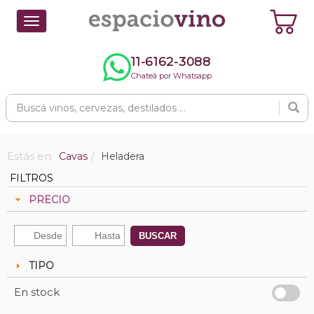
Toggle
navigation
11-6162-3088
Chateá por Whatsapp
Estás en:
Cavas
Heladera
FILTROS
PRECIO
BUSCAR
TIPO
En stock