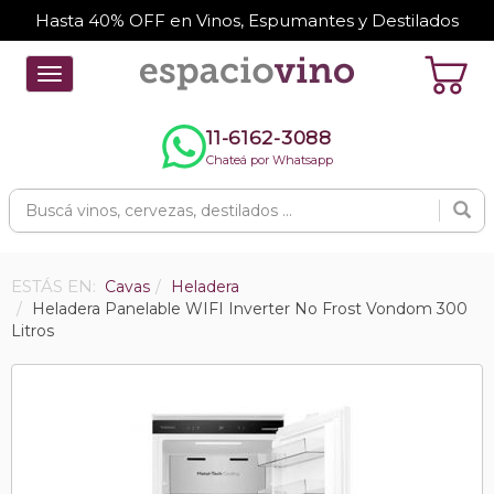
Hasta 40% OFF en Vinos, Espumantes y Destilados
Toggle
navigation
11-6162-3088
Chateá por Whatsapp
ESTÁS EN:
Cavas
Heladera
Heladera Panelable WIFI Inverter No Frost Vondom 300
Litros