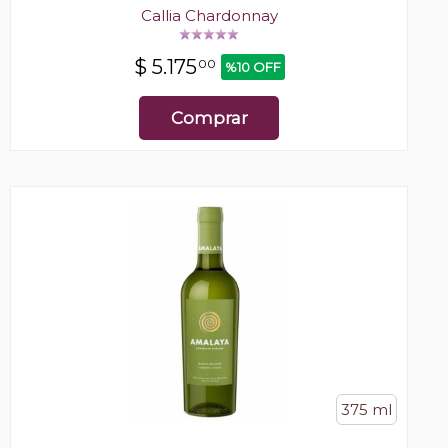
Callia Chardonnay
$
5.175
00
%10 OFF
Comprar
375 ml