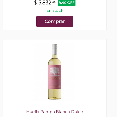
$
5.832
00
%40 OFF
En stock
Comprar
Huella Pampa Blanco Dulce