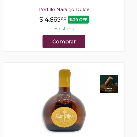
Portillo Naranjo Dulce
$
4.865
00
%30 OFF
En stock
Comprar