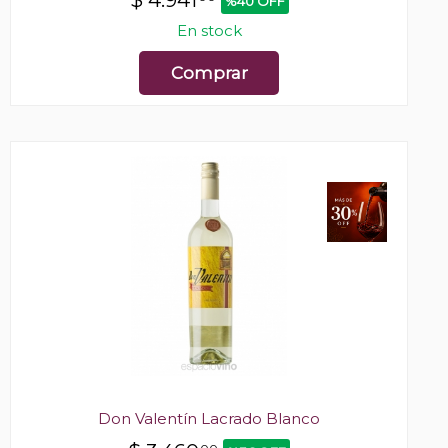
$
4.941
%40 OFF
En stock
Comprar
Don Valentín Lacrado Blanco