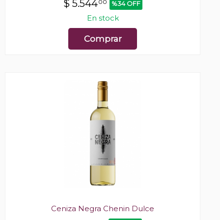
$
5.544
00
%34 OFF
En stock
Comprar
Ceniza Negra Chenin Dulce