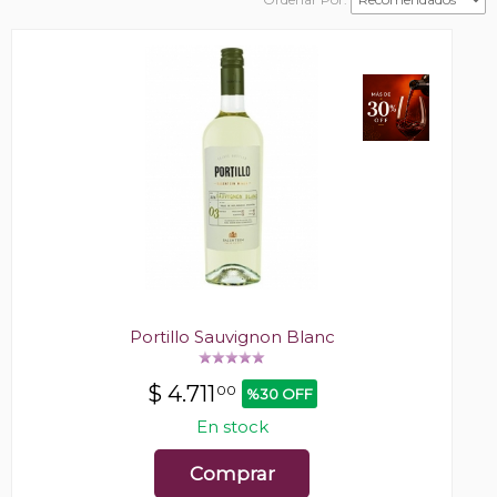
Portillo Sauvignon Blanc
$
4.711
00
%30 OFF
En stock
Comprar