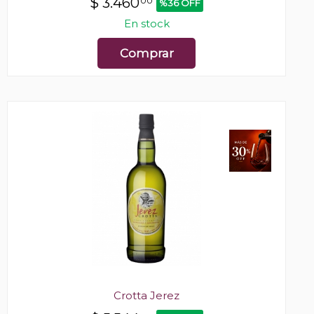
$
3.460
00
%36 OFF
En stock
Comprar
Crotta Jerez