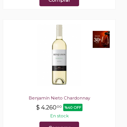
Comprar
Benjamín Nieto Chardonnay
$
4.260
00
%40 OFF
En stock