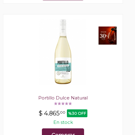
Portillo Dulce Natural
$
4.865
00
%30 OFF
En stock