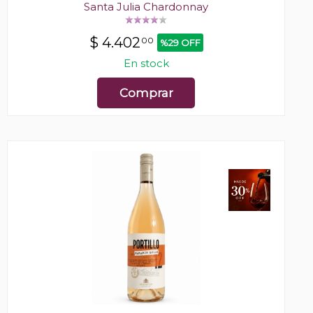
Santa Julia Chardonnay
$
4.402
00
%29 OFF
En stock
Comprar