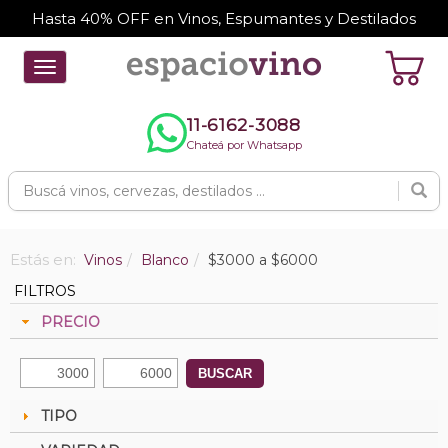
Hasta 40% OFF en Vinos, Espumantes y Destilados
Toggle
navigation
11-6162-3088
Chateá por Whatsapp
Estás en:
Vinos
Blanco
$3000 a $6000
FILTROS
PRECIO
BUSCAR
TIPO