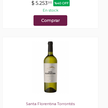
$
5.253
00
%40 OFF
En stock
Comprar
Santa Florentina Torrontés