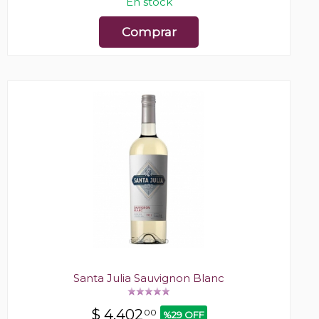
En stock
Comprar
Santa Julia Sauvignon Blanc
$
4.402
00
%29 OFF