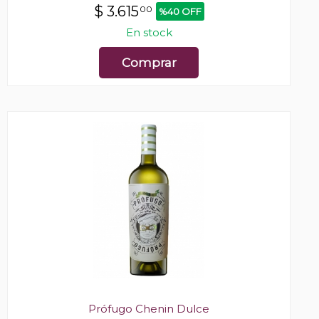
$
3.615
00
%40 OFF
En stock
Comprar
Prófugo Chenin Dulce