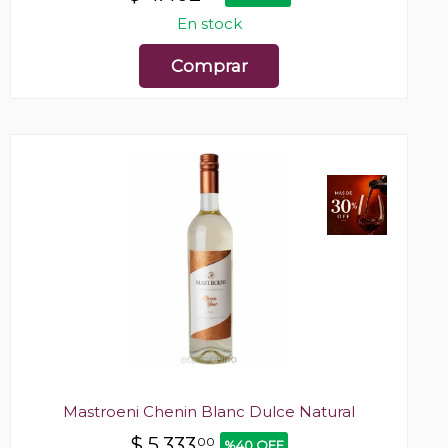
En stock
Comprar
Mastroeni Chenin Blanc Dulce Natural
$
5.333
00
%40 OFF