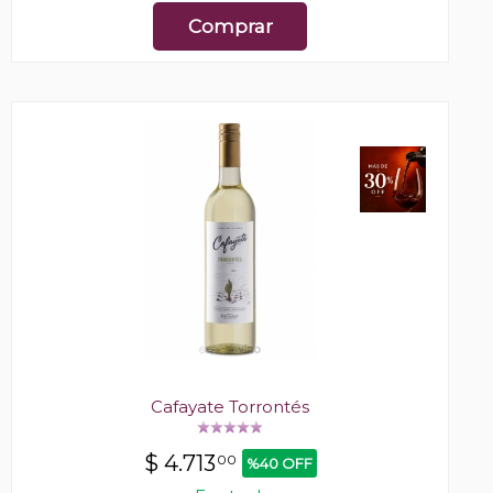
Comprar
Cafayate Torrontés
$
4.713
00
%40 OFF