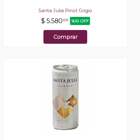
Santa Julia Pinot Grigio
$
5.580
00
%10 OFF
Comprar