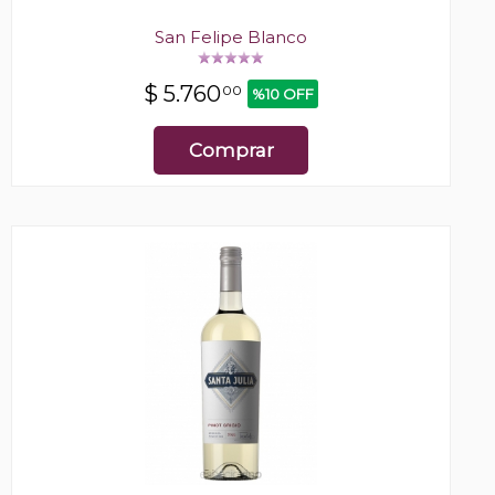
San Felipe Blanco
$
5.760
00
%10 OFF
Comprar