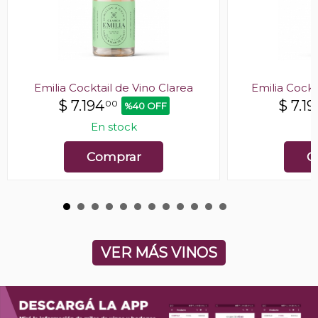
Emilia Cocktail de Vino Clarea
Emilia Cockt
$
7.194
$
7.19
00
%40 OFF
En stock
E
Comprar
C
VER MÁS VINOS