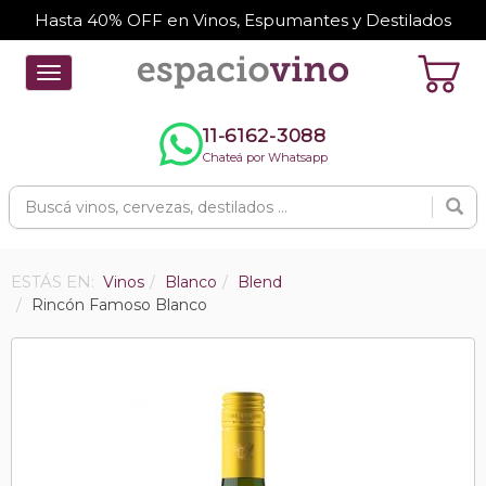
Hasta 40% OFF en Vinos, Espumantes y Destilados
Toggle
navigation
11-6162-3088
Chateá por Whatsapp
ESTÁS EN:
Vinos
Blanco
Blend
Rincón Famoso Blanco