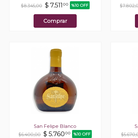
$
7.511
00
%10 OFF
$8.345,00
$7.802,
Comprar
San Felipe Blanco
S
$
5.760
00
%10 OFF
$6.400,00
$5.670,