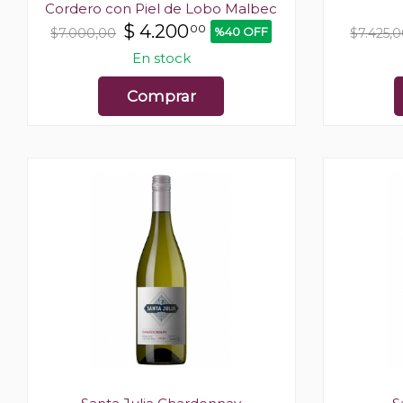
Cordero con Piel de Lobo Malbec
$
4.200
00
%40 OFF
$7.000,00
$7.425,
En stock
Comprar