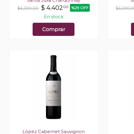
Santa Julia Chardonnay
S
$
4.402
00
%29 OFF
$6.200,00
$6.200,
En stock
Comprar
López Cabernet Sauvignon