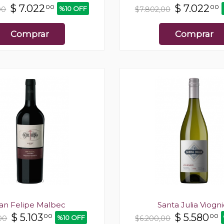
$
7.022
$
7.022
00
00
%10 OFF
00
$7.802,00
Comprar
Comprar
an Felipe Malbec
Santa Julia Viogni
$
5.103
$
5.580
00
00
%10 OFF
00
$6.200,00