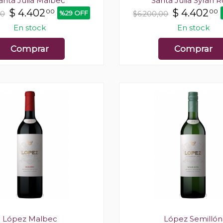
anta Julia Malbec
Santa Julia Syrah 
$
4.402
$
4.402
00
00
%29 OFF
00
$6.200,00
En stock
En stock
Comprar
Comprar
López Malbec
López Semillón