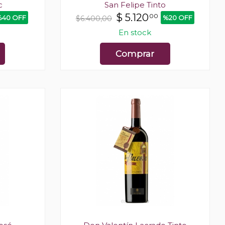
c
San Felipe Tinto
$
5.120
00
%40 OFF
%20 OFF
$6.400,00
En stock
Comprar