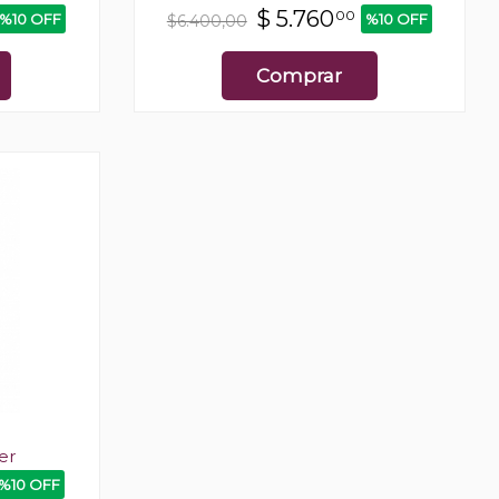
$
5.760
00
%10 OFF
%10 OFF
$6.400,00
Comprar
er
%10 OFF