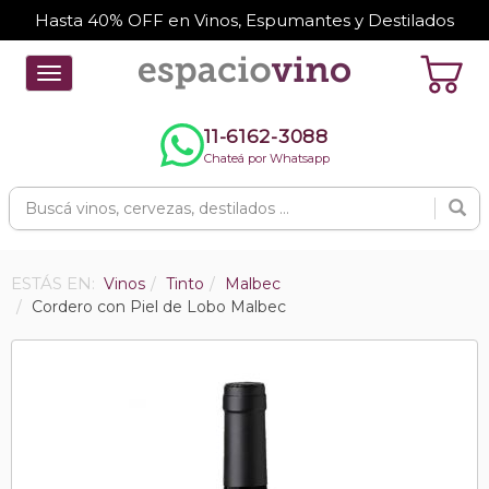
Hasta 40% OFF en Vinos, Espumantes y Destilados
Toggle
navigation
11-6162-3088
Chateá por Whatsapp
ESTÁS EN:
Vinos
Tinto
Malbec
Cordero con Piel de Lobo Malbec