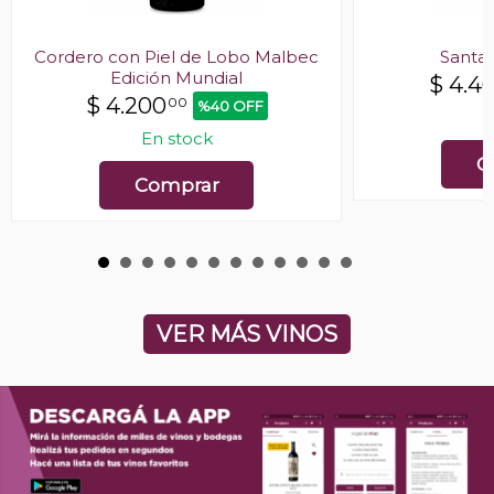
Cordero con Piel de Lobo Malbec
Santa 
Edición Mundial
$
4.4
$
4.200
00
%40 OFF
E
En stock
C
Comprar
VER MÁS VINOS