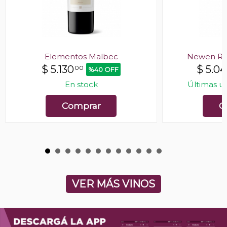
Elementos Malbec
Newen Re
$
5.130
$
5.0
00
%40 OFF
En stock
Últimas u
Comprar
C
VER MÁS VINOS