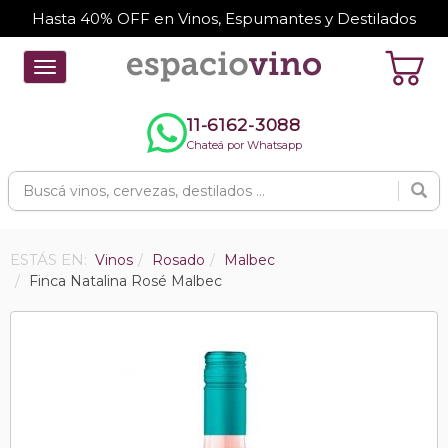
Hasta 40% OFF en Vinos, Espumantes y Destilados
Toggle
navigation
11-6162-3088
Chateá por Whatsapp
ESTÁS EN:
Vinos
Rosado
Malbec
Finca Natalina Rosé Malbec