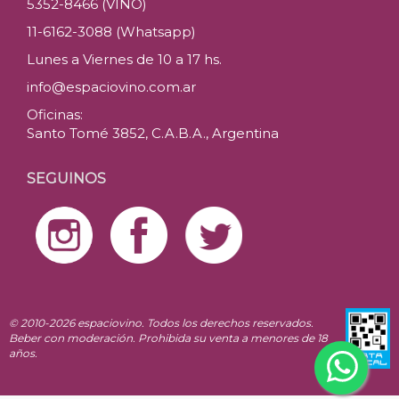
5352-8466 (VINO)
11-6162-3088 (Whatsapp)
Lunes a Viernes de 10 a 17 hs.
info@espaciovino.com.ar
Oficinas:
Santo Tomé 3852, C.A.B.A., Argentina
SEGUINOS
© 2010-2026 espaciovino. Todos los derechos reservados.
Beber con moderación. Prohibida su venta a menores de 18
años.