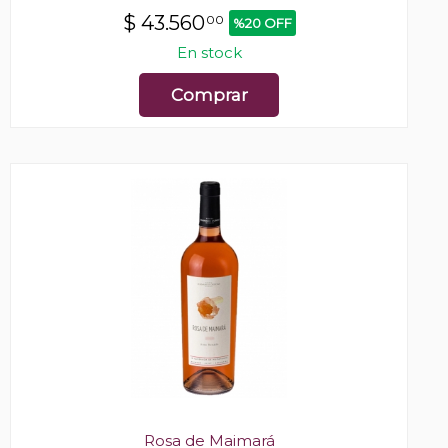
$
43.560
00
%20 OFF
En stock
Comprar
Rosa de Maimará