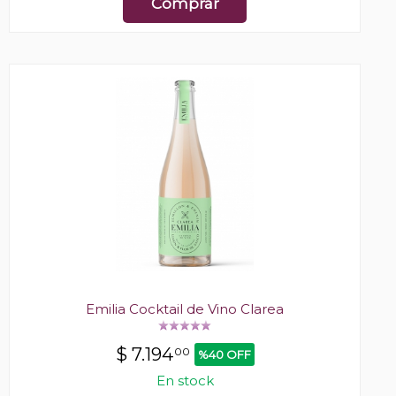
Comprar
Emilia Cocktail de Vino Clarea
$
7.194
00
%40 OFF
En stock