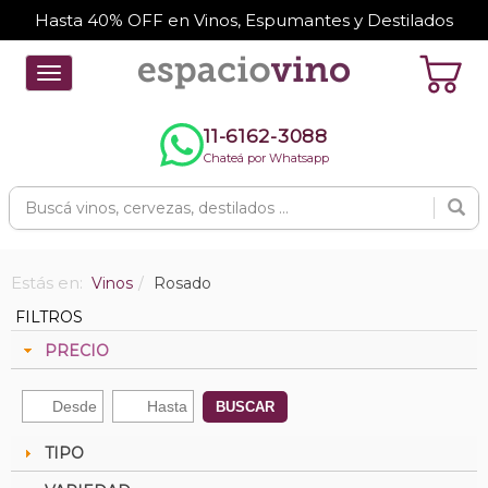
Hasta 40% OFF en Vinos, Espumantes y Destilados
Toggle
navigation
11-6162-3088
Chateá por Whatsapp
Estás en:
Vinos
Rosado
FILTROS
PRECIO
BUSCAR
TIPO