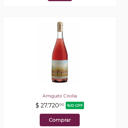
Amiguito Criolla
$
27.720
00
%10 OFF
Comprar