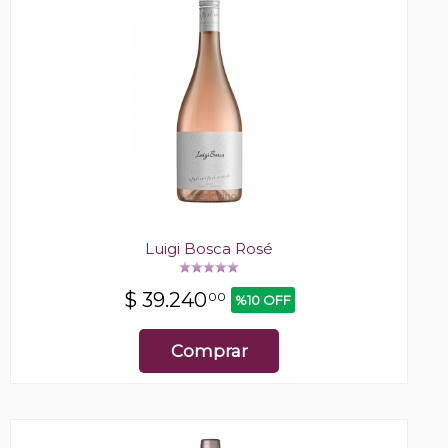
Luigi Bosca Rosé
$
39.240
00
%10 OFF
Comprar