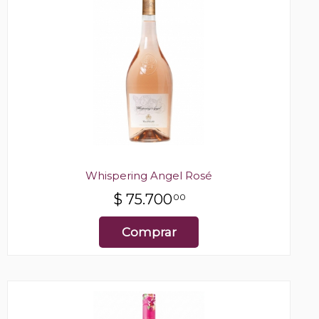
Whispering Angel Rosé
$
75.700
00
Comprar