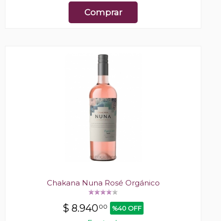
Comprar
Chakana Nuna Rosé Orgánico
$
8.940
00
%40 OFF