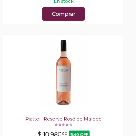
En stock
Comprar
Piattelli Reserve Rosé de Malbec
$
10.980
00
%40 OFF