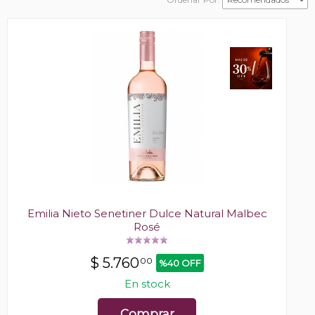
Emilia Nieto Senetiner Dulce Natural Malbec
Rosé
$
5.760
00
%40 OFF
En stock
Comprar