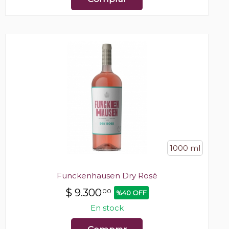
1000 ml
Funckenhausen Dry Rosé
$
9.300
00
%40 OFF
En stock