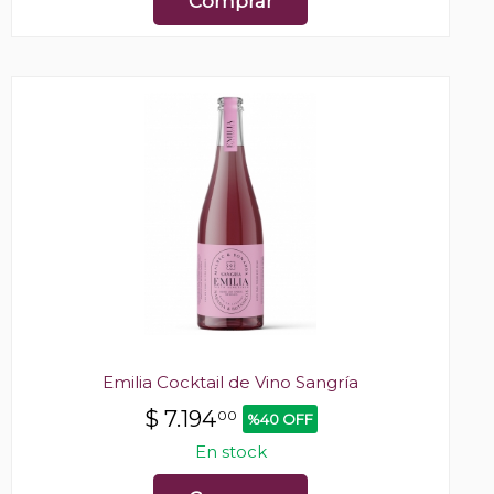
Comprar
Emilia Cocktail de Vino Sangría
$
7.194
00
%40 OFF
En stock