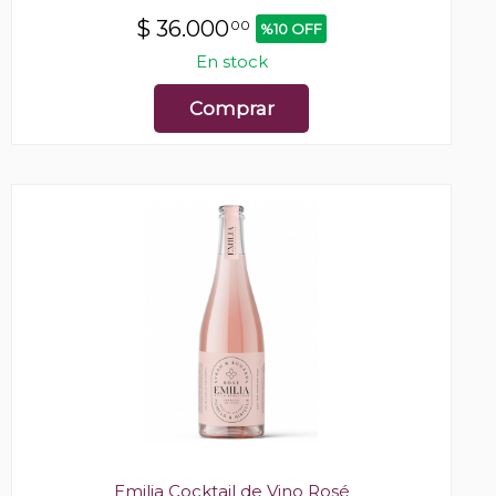
$
36.000
00
%10 OFF
En stock
Comprar
Emilia Cocktail de Vino Rosé