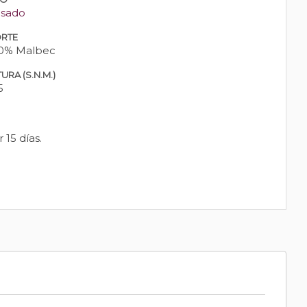
sado
RTE
0% Malbec
URA (S.N.M.)
5
15 días.