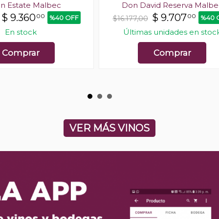
en Estate Malbec
Don David Reserva Malbe
$
9.360
$
9.707
00
00
%40 OFF
%40 
$16.177,00
En stock
Últimas unidades en stoc
Comprar
Comprar
VER MÁS VINOS