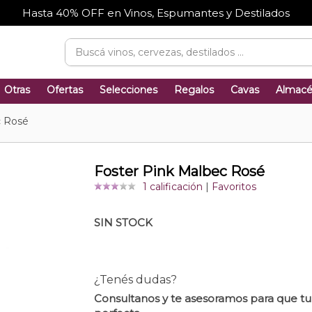
Hasta 40% OFF en Vinos, Espumantes y Destilados
Otras
Ofertas
Selecciones
Regalos
Cavas
Almac
c Rosé
Foster Pink Malbec Rosé
1 calificación
|
Favoritos
SIN STOCK
¿Tenés dudas?
Consultanos y te asesoramos para que t