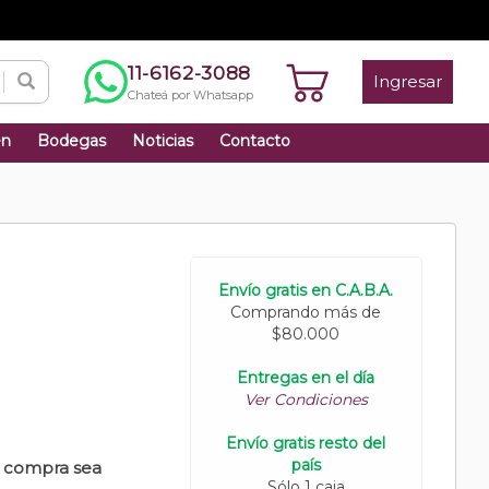
11-6162-3088
Ingresar
Chateá por Whatsapp
én
Bodegas
Noticias
Contacto
Envío gratis en C.A.B.A.
Comprando más de
$80.000
Entregas en el día
Ver Condiciones
Envío gratis resto del
país
u compra sea
Sólo 1 caja