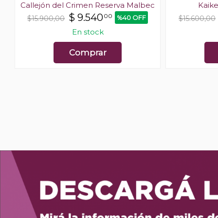
Callejón del Crimen Reserva Malbec
Kaik
$
9.540
00
%40 OFF
$15.900,00
$15.600,00
En stock
Comprar