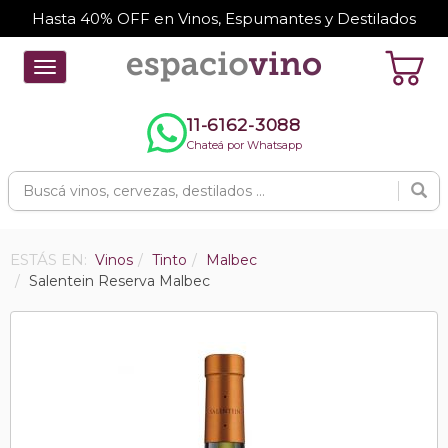
Hasta 40% OFF en Vinos, Espumantes y Destilados
Toggle
navigation
11-6162-3088
Chateá por Whatsapp
ESTÁS EN:
Vinos
Tinto
Malbec
Salentein Reserva Malbec