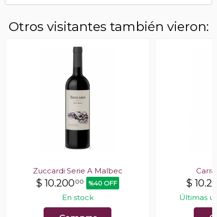
Otros visitantes también vieron:
Zuccardi Serie A Malbec
Carra
$
10.200
$
10.2
00
%40 OFF
En stock
Últimas u