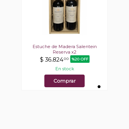
tein
Estuche de Madera Salentein
Est
Reserva x2
$
36.824
00
%20 OFF
En stock
Comprar