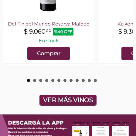
Del Fin del Mundo Reserva Malbec
Kaiken 
$
9.060
$
9.3
00
%40 OFF
En stock
E
Comprar
C
VER MÁS VINOS