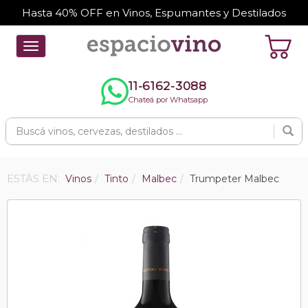
Hasta 40% OFF en Vinos, Espumantes y Destilados
Toggle
navigation
11-6162-3088
Chateá por Whatsapp
ESTÁS EN:
Vinos
Tinto
Malbec
Trumpeter Malbec