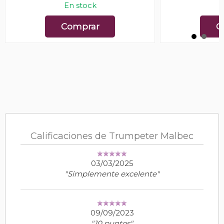
En stock
E
Comprar
C
Calificaciones de Trumpeter Malbec
03/03/2025
"Simplemente excelente"
09/09/2023
"10 puntos"