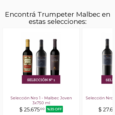
Encontrá Trumpeter Malbec en
estas selecciones:
Selección Nro 1 - Malbec Joven
Selección Nro 
3x750 ml
$
25.675
$
27.6
00
%35 OFF