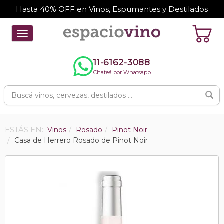
Hasta 40% OFF en Vinos, Espumantes y Destilados
Toggle
navigation
11-6162-3088
Chateá por Whatsapp
ESTÁS EN:
Vinos
Rosado
Pinot Noir
Casa de Herrero Rosado de Pinot Noir