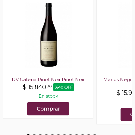
DV Catena Pinot Noir Pinot Noir
Manos Negras 
$
15.840
00
%40 OFF
$
15.9
En stock
E
Comprar
C