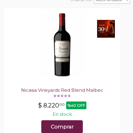
Nicasia Vineyards Red Blend Malbec
$
8.220
00
%40 OFF
En stock
Comprar