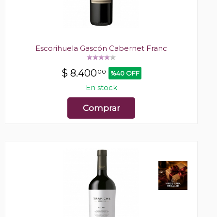
Escorihuela Gascón Cabernet Franc
$
8.400
00
%40 OFF
En stock
Comprar