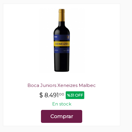
Boca Juniors Xeneizes Malbec
$
8.491
00
%31 OFF
En stock
Comprar