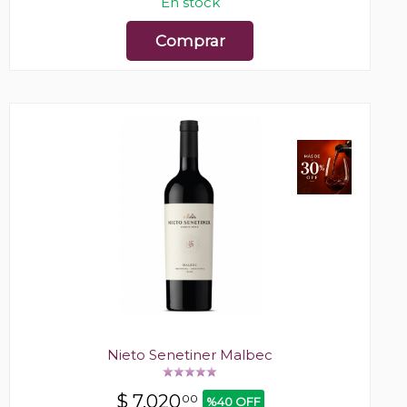
En stock
Comprar
Nieto Senetiner Malbec
$
7.020
00
%40 OFF