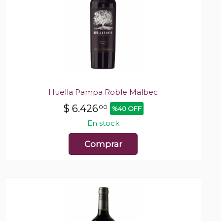
Huella Pampa Roble Malbec
$
6.426
00
%40 OFF
En stock
Comprar