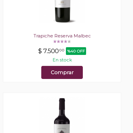
Trapiche Reserva Malbec
$
7.500
00
%40 OFF
En stock
Comprar