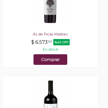
As de Picas Malbec
$
6.573
00
%40 OFF
En stock
Comprar