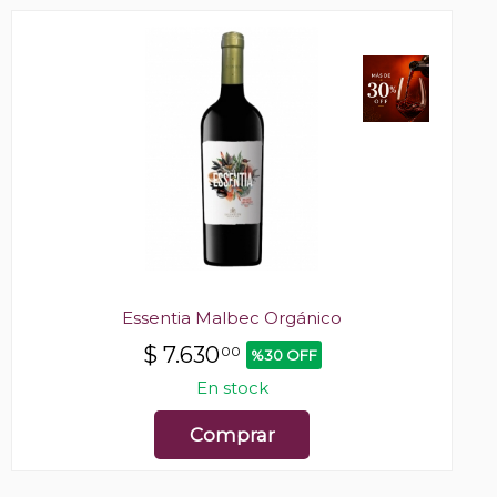
Essentia Malbec Orgánico
$
7.630
00
%30 OFF
En stock
Comprar