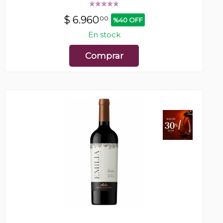
$
6.960
00
%40 OFF
En stock
Comprar