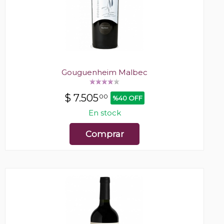
Gouguenheim Malbec
$
7.505
00
%40 OFF
En stock
Comprar