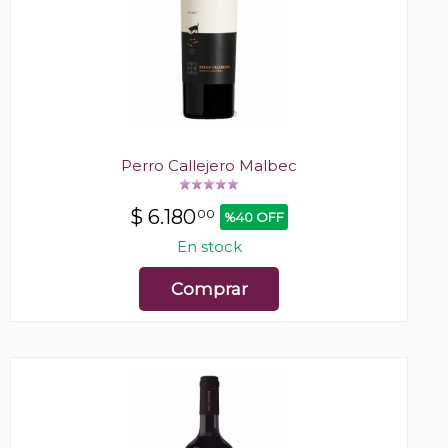
Perro Callejero Malbec
$
6.180
00
%40 OFF
En stock
Comprar