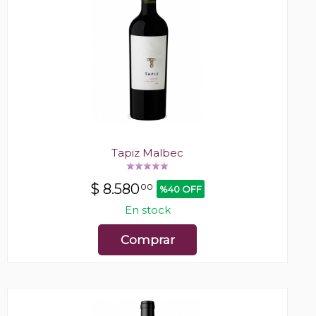
Tapiz Malbec
$
8.580
00
%40 OFF
En stock
Comprar