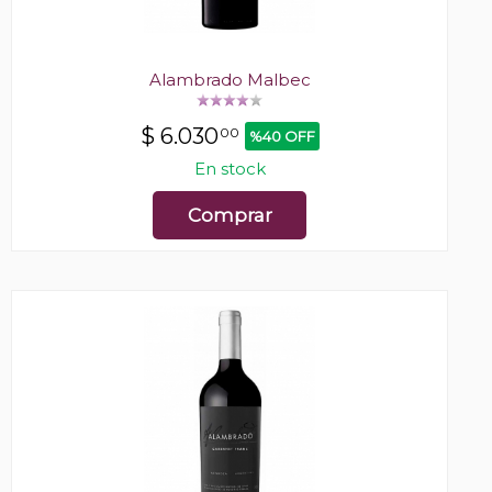
Alambrado Malbec
$
6.030
00
%40 OFF
En stock
Comprar