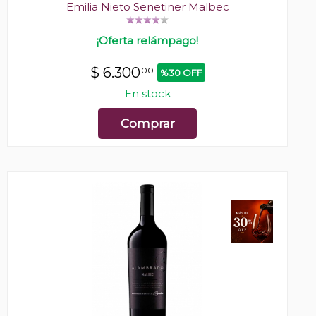
Emilia Nieto Senetiner Malbec
¡Oferta relámpago!
$
6.300
00
%30 OFF
En stock
Comprar