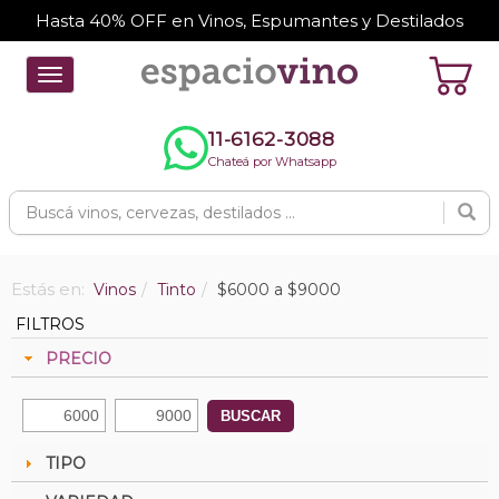
Hasta 40% OFF en Vinos, Espumantes y Destilados
Toggle
navigation
11-6162-3088
Chateá por Whatsapp
Estás en:
Vinos
Tinto
$6000 a $9000
FILTROS
PRECIO
BUSCAR
TIPO