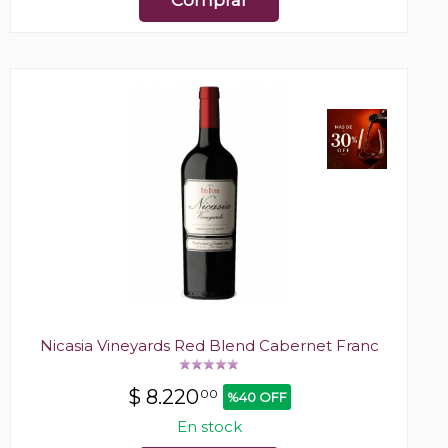
Comprar
Nicasia Vineyards Red Blend Cabernet Franc
$
8.220
00
%40 OFF
En stock