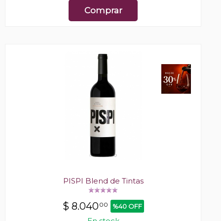
Comprar
PISPI Blend de Tintas
$
8.040
00
%40 OFF
En stock