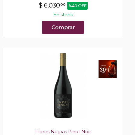
$
6.030
00
%40 OFF
En stock
Comprar
Flores Negras Pinot Noir