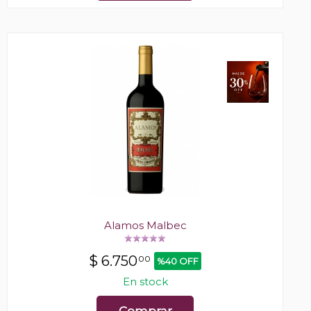
Alamos Malbec
$
6.750
00
%40 OFF
En stock