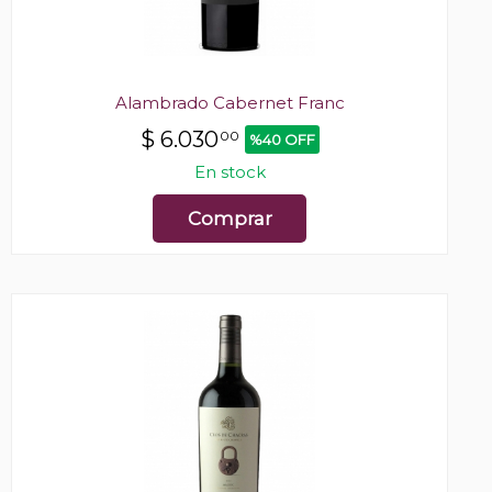
Alambrado Cabernet Franc
$
6.030
00
%40 OFF
En stock
Comprar