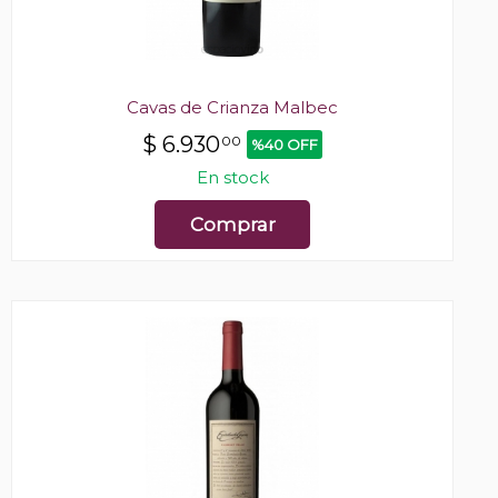
Cavas de Crianza Malbec
$
6.930
00
%40 OFF
En stock
Comprar