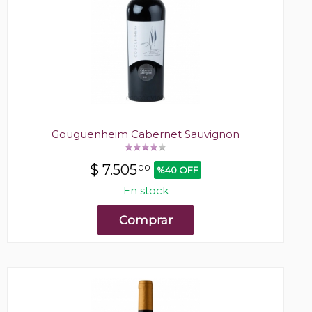
Gouguenheim Cabernet Sauvignon
$
7.505
00
%40 OFF
En stock
Comprar