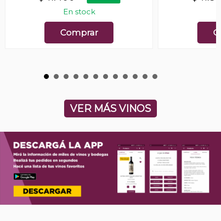
En stock
E
Comprar
C
VER MÁS VINOS