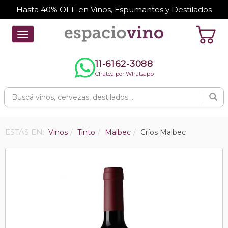
Hasta 40% OFF en Vinos, Espumantes y Destilados
Toggle
navigation
11-6162-3088
Chateá por Whatsapp
ESTÁS EN:
Vinos
Tinto
Malbec
Críos Malbec