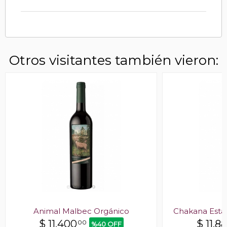
Otros visitantes también vieron:
Animal Malbec Orgánico
Chakana Esta
$
11.400
$
11.8
00
%40 OFF