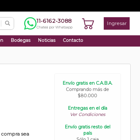
11-6162-3088
Ingresar
Chateá por Whatsapp
én
Bodegas
Noticias
Contacto
Envío gratis en C.A.B.A.
Comprando más de
$80.000
Entregas en el día
Ver Condiciones
Envío gratis resto del
país
u compra sea
Sólo 1 caja