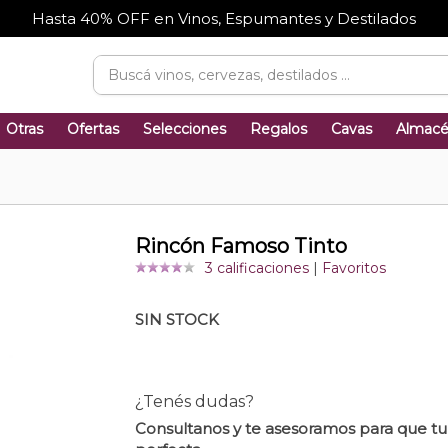
Hasta 40% OFF en Vinos, Espumantes y Destilados
Otras
Ofertas
Selecciones
Regalos
Cavas
Almac
Rincón Famoso Tinto
3 calificaciones
|
Favoritos
SIN STOCK
¿Tenés dudas?
Consultanos y te asesoramos para que t