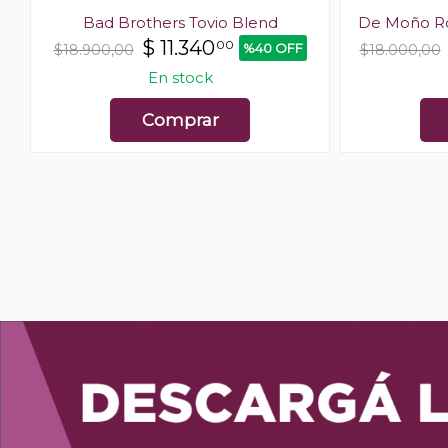
Bad Brothers Tovio Blend
De Moño R
$
11.340
00
%40 OFF
$18.900,00
$18.000,00
En stock
Comprar