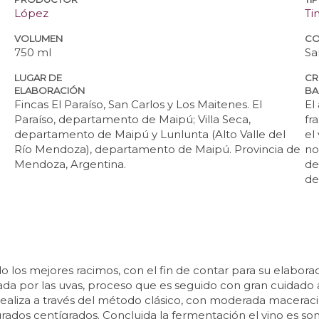
López
Ti
VOLUMEN
CO
750 ml
Sa
LUGAR DE
CR
ELABORACIÓN
BA
Fincas El Paraíso, San Carlos y Los Maitenes. El
El
Paraíso, departamento de Maipú; Villa Seca,
fr
departamento de Maipú y Lunlunta (Alto Valle del
el
Río Mendoza), departamento de Maipú. Provincia de
no
Mendoza, Argentina.
de
de
o los mejores racimos, con el fin de contar para su elabor
da por las uvas, proceso que es seguido con gran cuidado a
ealiza a través del método clásico, con moderada maceraci
ados centígrados. Concluida la fermentación el vino es some