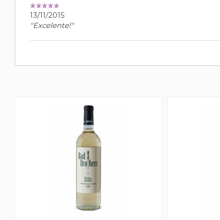
13/11/2015
"Excelente!"
l