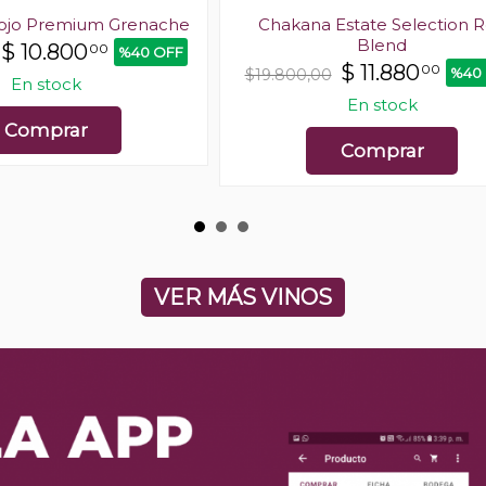
ojo Premium Grenache
Chakana Estate Selection 
Blend
$
10.800
00
%40 OFF
$
11.880
00
%40
$19.800,00
En stock
En stock
Comprar
Comprar
VER MÁS VINOS