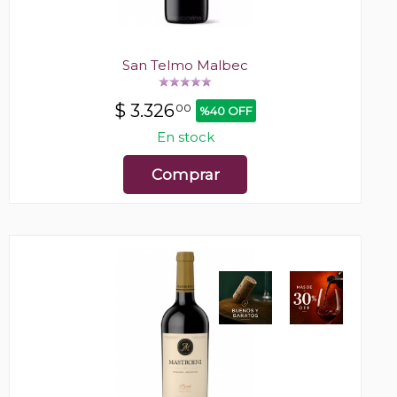
San Telmo Malbec
$
3.326
00
%40 OFF
En stock
Comprar