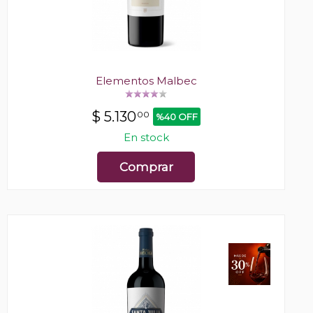
Elementos Malbec
$
5.130
00
%40 OFF
En stock
Comprar