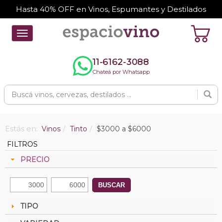
Hasta 40% OFF en Vinos, Espumantes y Destilados
Toggle
navigation
11-6162-3088
Chateá por Whatsapp
Estás en:
Vinos
Tinto
$3000 a $6000
FILTROS
PRECIO
BUSCAR
TIPO