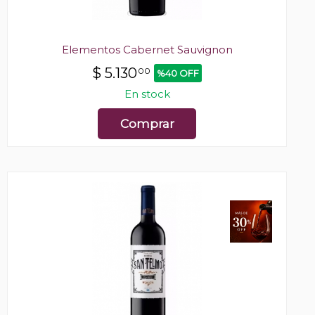
Elementos Cabernet Sauvignon
$
5.130
00
%40 OFF
En stock
Comprar