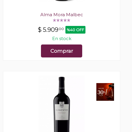
Alma Mora Malbec
$
5.909
00
%40 OFF
En stock
Comprar