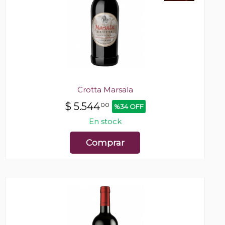
Crotta Marsala
$
5.544
00
%34 OFF
En stock
Comprar