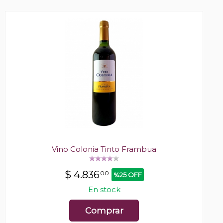
Vino Colonia Tinto Frambua
$
4.836
00
%25 OFF
En stock
Comprar