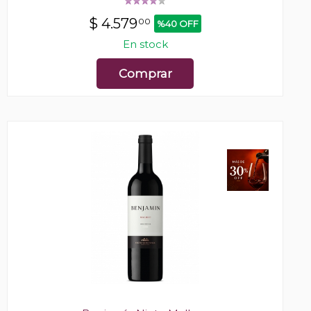
$
4.579
00
%40 OFF
En stock
Comprar