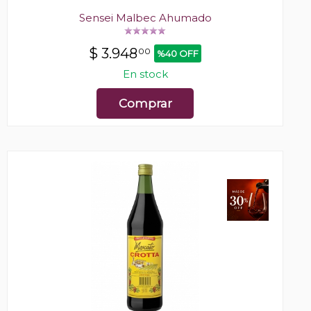
Sensei Malbec Ahumado
$
3.948
00
%40 OFF
En stock
Comprar