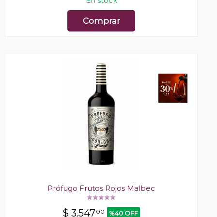
En stock
Comprar
Prófugo Frutos Rojos Malbec
$
3.547
00
%40 OFF