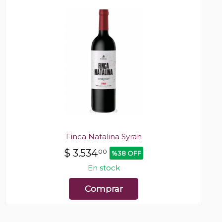
Finca Natalina Syrah
$
3.534
00
%38 OFF
En stock
Comprar