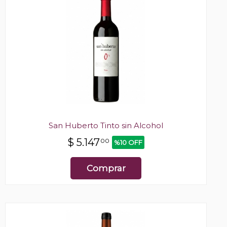
San Huberto Tinto sin Alcohol
$
5.147
00
%10 OFF
Comprar