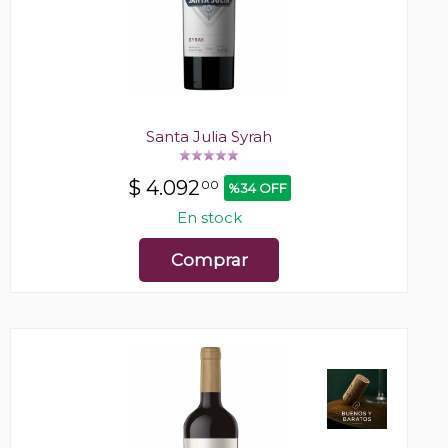
Santa Julia Syrah
$
4.092
00
%34 OFF
En stock
Comprar