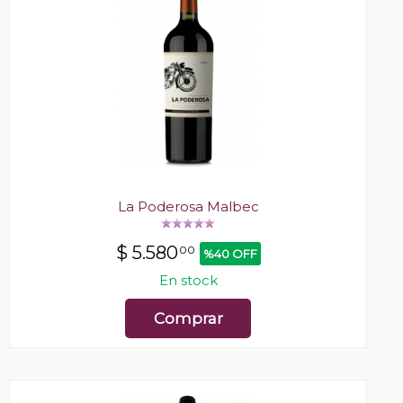
La Poderosa Malbec
$
5.580
00
%40 OFF
En stock
Comprar