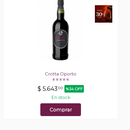
Crotta Oporto
$
5.643
00
%34 OFF
En stock
Comprar