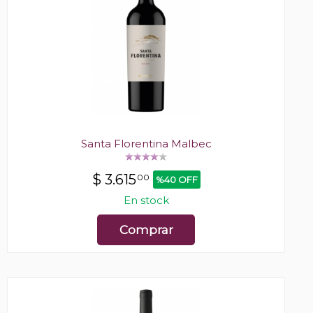
Santa Florentina Malbec
$
3.615
00
%40 OFF
En stock
Comprar