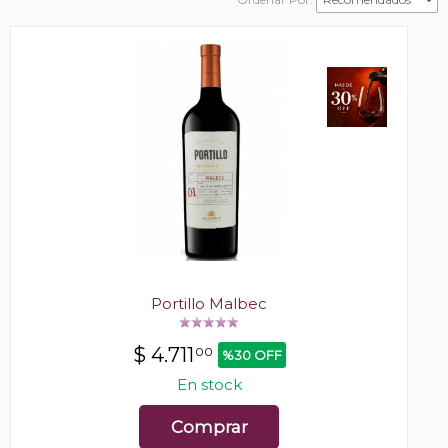
Portillo Malbec
$
4.711
00
%30 OFF
En stock
Comprar