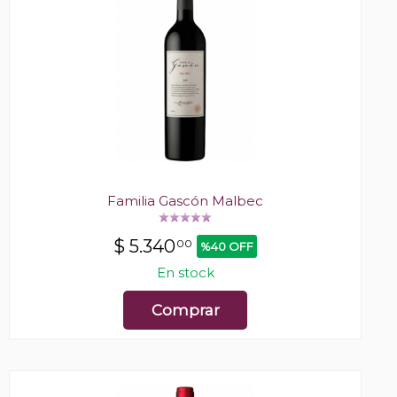
Familia Gascón Malbec
$
5.340
00
%40 OFF
En stock
Comprar