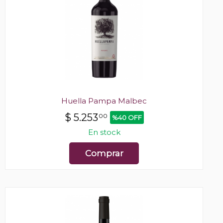
Huella Pampa Malbec
$
5.253
00
%40 OFF
En stock
Comprar