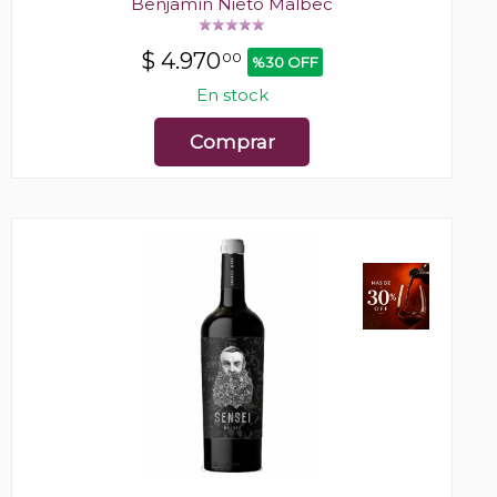
Benjamín Nieto Malbec
$
4.970
00
%30 OFF
En stock
Comprar