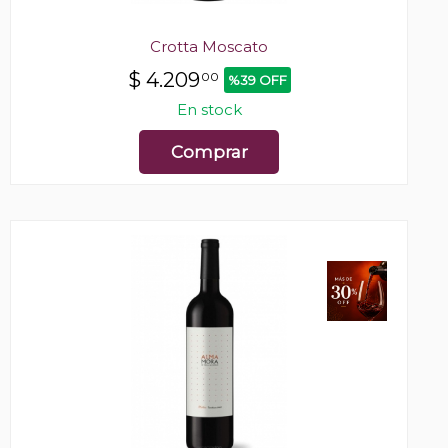
Crotta Moscato
$
4.209
00
%39 OFF
En stock
Comprar