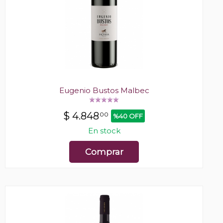
Eugenio Bustos Malbec
$
4.848
00
%40 OFF
En stock
Comprar