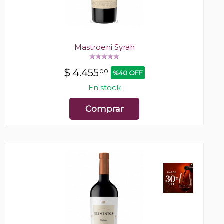
Mastroeni Syrah
$
4.455
00
%40 OFF
En stock
Comprar