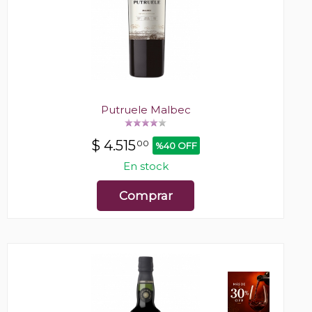
Putruele Malbec
$
4.515
00
%40 OFF
En stock
Comprar