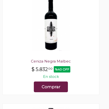
Ceniza Negra Malbec
$
5.832
00
%40 OFF
En stock
Comprar