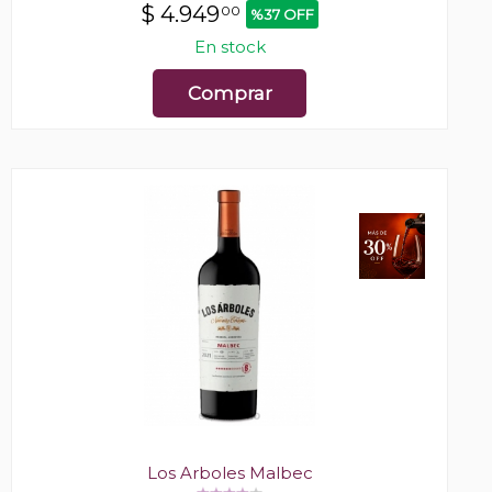
$
4.949
00
%37 OFF
En stock
Comprar
Los Arboles Malbec