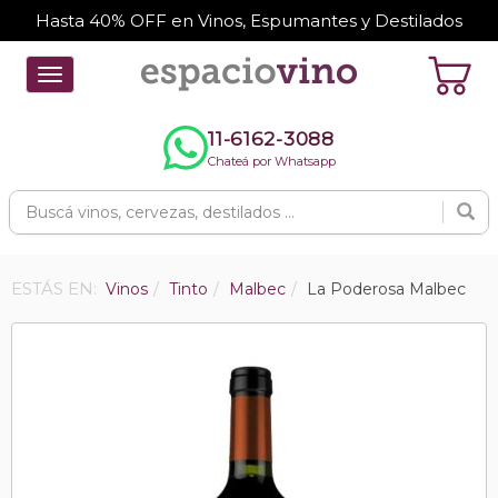
Hasta 40% OFF en Vinos, Espumantes y Destilados
Toggle
navigation
11-6162-3088
Chateá por Whatsapp
ESTÁS EN:
Vinos
Tinto
Malbec
La Poderosa Malbec