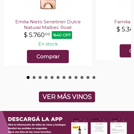
Emilia Nieto Senetiner Dulce
Familia
Natural Malbec Rosé
$
5.3
$
5.760
00
%40 OFF
E
En stock
C
Comprar
VER MÁS VINOS