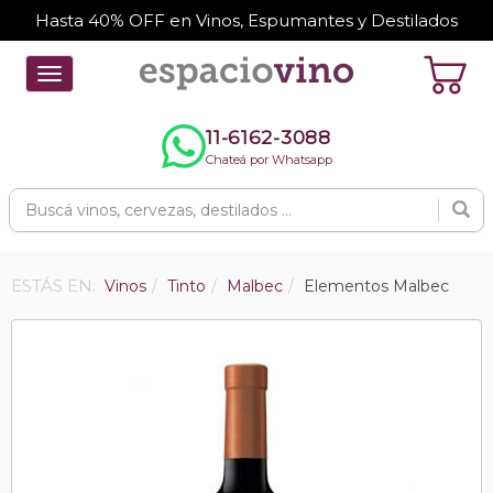
Hasta 40% OFF en Vinos, Espumantes y Destilados
Toggle
navigation
11-6162-3088
Chateá por Whatsapp
ESTÁS EN:
Vinos
Tinto
Malbec
Elementos Malbec