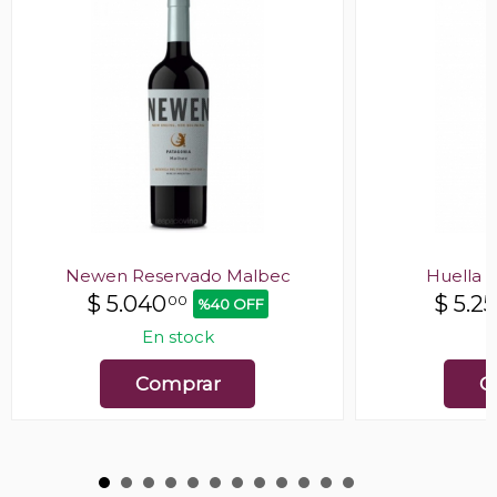
Newen Reservado Malbec
Huella 
$
5.040
$
5.25
00
%40 OFF
En stock
E
Comprar
C