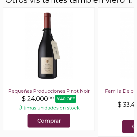
Pequeñas Producciones Pinot Noir
Familia Deicas
$
24.000
00
%40 OFF
$
33.4
Últimas unidades en stock
E
Comprar
C