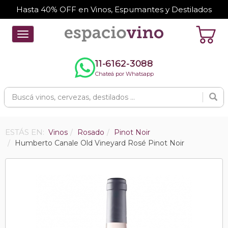
Hasta 40% OFF en Vinos, Espumantes y Destilados
Toggle
navigation
11-6162-3088
Chateá por Whatsapp
ESTÁS EN:
Vinos
Rosado
Pinot Noir
Humberto Canale Old Vineyard Rosé Pinot Noir