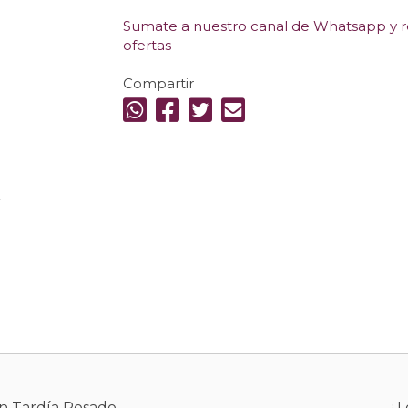
Sumate a nuestro canal de Whatsapp y re
ofertas
Compartir
.
ón Tardía Rosado
¿L