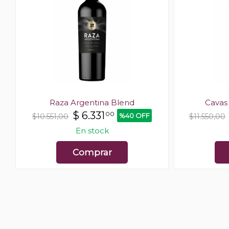
Raza Argentina Blend
Cavas
$
6.331
00
%40 OFF
$10.551,00
$11.550,00
En stock
Comprar