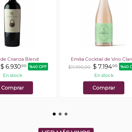
 de Crianza Blend
Emilia Cocktail de Vino Cla
$
6.930
$
7.194
00
00
%40 OFF
%40 
$11.990,00
En stock
En stock
Comprar
Comprar