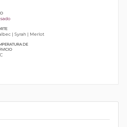
PO
sado
RTE
lbec | Syrah | Merlot
MPERATURA DE
RVICIO
 C