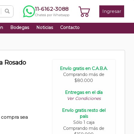
11-6162-3088
Ingresar
Chateá por Whatsapp
én
Bodegas
Noticias
Contacto
ía Rosado
Envío gratis en C.A.B.A.
Comprando más de
$80.000
Entregas en el día
Ver Condiciones
Envío gratis resto del
país
u compra sea
Sólo 1 caja
Comprando más de