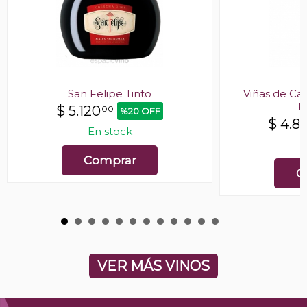
San Felipe Tinto
Viñas de Ca
F
$
5.120
00
%20 OFF
$
4.8
En stock
E
Comprar
C
VER MÁS VINOS