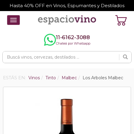
Hasta 40% OFF en Vinos, Espumantes y Destilados
Toggle
navigation
11-6162-3088
Chateá por Whatsapp
ESTÁS EN:
Vinos
Tinto
Malbec
Los Arboles Malbec