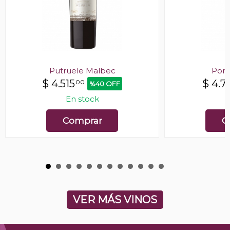
Putruele Malbec
Port
$
4.515
$
4.71
00
%40 OFF
En stock
E
Comprar
C
VER MÁS VINOS